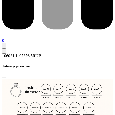
0
106031.1
107376.5
RUB
Таблица размеров