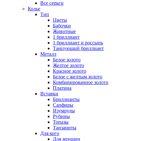
Все серьги
Колье
Тип
Цветы
Бабочки
Животные
1 бриллиант
1 бриллиант и россыпь
Танцующий бриллиант
Металл
Белое золото
Желтое золото
Красное золото
Белое с желтым золото
Комбинированное золото
Платина
Вставки
Бриллианты
Сапфиры
Изумруды
Рубины
Топазы
Танзаниты
Для кого
Для женщин