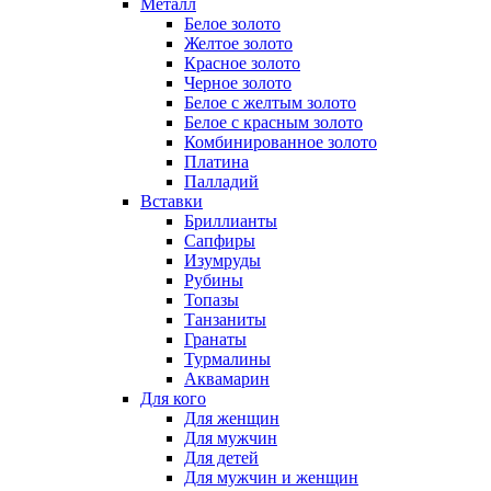
Металл
Белое золото
Желтое золото
Красное золото
Черное золото
Белое с желтым золото
Белое с красным золото
Комбинированное золото
Платина
Палладий
Вставки
Бриллианты
Сапфиры
Изумруды
Рубины
Топазы
Танзаниты
Гранаты
Турмалины
Аквамарин
Для кого
Для женщин
Для мужчин
Для детей
Для мужчин и женщин