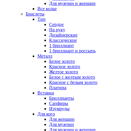
Для мужчин и женщин
Все колье
Браслеты
Тип
Сердце
На руку
Дизайнерские
Классические
1 бриллиант
1 бриллиант и россыпь
Металл
Белое золото
Красное золото
Желтое золото
Белое с желтым золото
Красное с белым золото
Платина
Вставки
Бриллианты
Сапфиры
Изумруды
Для кого
Для женщин
Для мужчин
Для мужчин и женщин