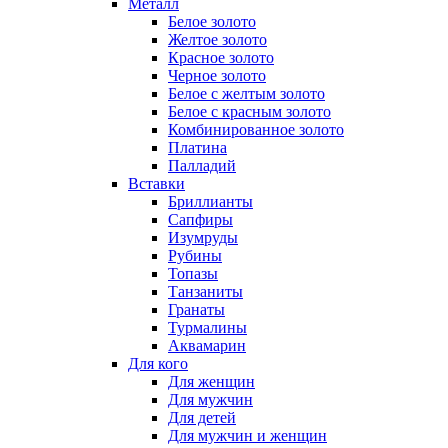
Металл
Белое золото
Желтое золото
Красное золото
Черное золото
Белое с желтым золото
Белое с красным золото
Комбинированное золото
Платина
Палладий
Вставки
Бриллианты
Сапфиры
Изумруды
Рубины
Топазы
Танзаниты
Гранаты
Турмалины
Аквамарин
Для кого
Для женщин
Для мужчин
Для детей
Для мужчин и женщин