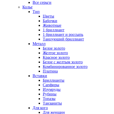
Все серьги
Колье
Тип
Цветы
Бабочки
Животные
1 бриллиант
1 бриллиант и россыпь
Танцующий бриллиант
Металл
Белое золото
Желтое золото
Красное золото
Белое с желтым золото
Комбинированное золото
Платина
Вставки
Бриллианты
Сапфиры
Изумруды
Рубины
Топазы
Танзаниты
Для кого
Для женщин