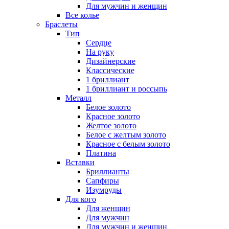
Для мужчин и женщин
Все колье
Браслеты
Тип
Сердце
На руку
Дизайнерские
Классические
1 бриллиант
1 бриллиант и россыпь
Металл
Белое золото
Красное золото
Желтое золото
Белое с желтым золото
Красное с белым золото
Платина
Вставки
Бриллианты
Сапфиры
Изумруды
Для кого
Для женщин
Для мужчин
Для мужчин и женщин