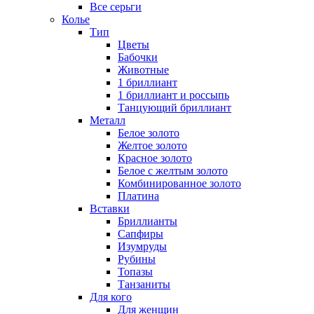
Все серьги
Колье
Тип
Цветы
Бабочки
Животные
1 бриллиант
1 бриллиант и россыпь
Танцующий бриллиант
Металл
Белое золото
Желтое золото
Красное золото
Белое с желтым золото
Комбинированное золото
Платина
Вставки
Бриллианты
Сапфиры
Изумруды
Рубины
Топазы
Танзаниты
Для кого
Для женщин