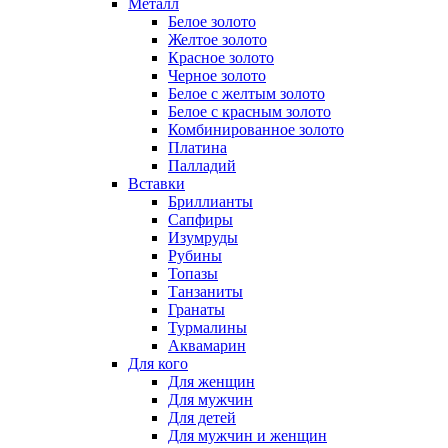
Металл
Белое золото
Желтое золото
Красное золото
Черное золото
Белое с желтым золото
Белое с красным золото
Комбинированное золото
Платина
Палладий
Вставки
Бриллианты
Сапфиры
Изумруды
Рубины
Топазы
Танзаниты
Гранаты
Турмалины
Аквамарин
Для кого
Для женщин
Для мужчин
Для детей
Для мужчин и женщин