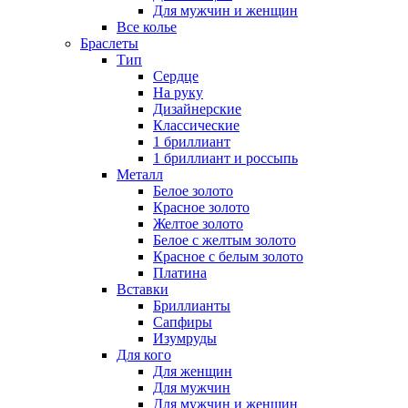
Для мужчин и женщин
Все колье
Браслеты
Тип
Сердце
На руку
Дизайнерские
Классические
1 бриллиант
1 бриллиант и россыпь
Металл
Белое золото
Красное золото
Желтое золото
Белое с желтым золото
Красное с белым золото
Платина
Вставки
Бриллианты
Сапфиры
Изумруды
Для кого
Для женщин
Для мужчин
Для мужчин и женщин