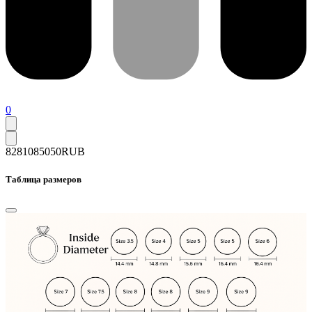
0
82810
85050
RUB
Таблица размеров