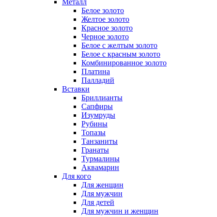
Металл
Белое золото
Желтое золото
Красное золото
Черное золото
Белое с желтым золото
Белое с красным золото
Комбинированное золото
Платина
Палладий
Вставки
Бриллианты
Сапфиры
Изумруды
Рубины
Топазы
Танзаниты
Гранаты
Турмалины
Аквамарин
Для кого
Для женщин
Для мужчин
Для детей
Для мужчин и женщин