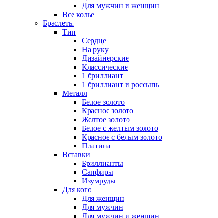
Для мужчин и женщин
Все колье
Браслеты
Тип
Сердце
На руку
Дизайнерские
Классические
1 бриллиант
1 бриллиант и россыпь
Металл
Белое золото
Красное золото
Желтое золото
Белое с желтым золото
Красное с белым золото
Платина
Вставки
Бриллианты
Сапфиры
Изумруды
Для кого
Для женщин
Для мужчин
Для мужчин и женщин