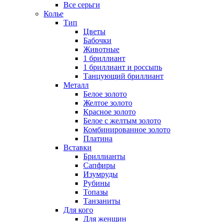
Все серьги
Колье
Тип
Цветы
Бабочки
Животные
1 бриллиант
1 бриллиант и россыпь
Танцующий бриллиант
Металл
Белое золото
Желтое золото
Красное золото
Белое с желтым золото
Комбинированное золото
Платина
Вставки
Бриллианты
Сапфиры
Изумруды
Рубины
Топазы
Танзаниты
Для кого
Для женщин