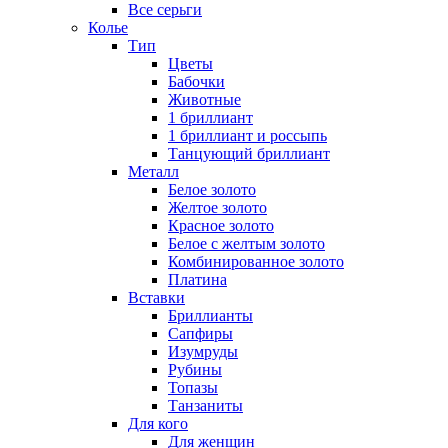
Все серьги
Колье
Тип
Цветы
Бабочки
Животные
1 бриллиант
1 бриллиант и россыпь
Танцующий бриллиант
Металл
Белое золото
Желтое золото
Красное золото
Белое с желтым золото
Комбинированное золото
Платина
Вставки
Бриллианты
Сапфиры
Изумруды
Рубины
Топазы
Танзаниты
Для кого
Для женщин