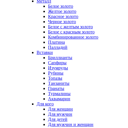
Металл
Белое золото
Желтое золото
Красное золото
Черное золото
Белое с желтым золото
Белое с красным золото
Комбинированное золото
Платина
Палладий
Вставки
Бриллианты
Сапфиры
Изумруды
Рубины
Топазы
Танзаниты
Гранаты
Турмалины
Аквамарин
Для кого
Для женщин
Для мужчин
Для детей
Для мужчин и женщин