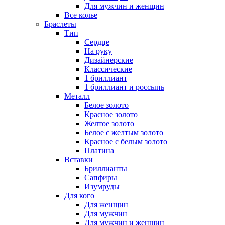
Для мужчин и женщин
Все колье
Браслеты
Тип
Сердце
На руку
Дизайнерские
Классические
1 бриллиант
1 бриллиант и россыпь
Металл
Белое золото
Красное золото
Желтое золото
Белое с желтым золото
Красное с белым золото
Платина
Вставки
Бриллианты
Сапфиры
Изумруды
Для кого
Для женщин
Для мужчин
Для мужчин и женщин