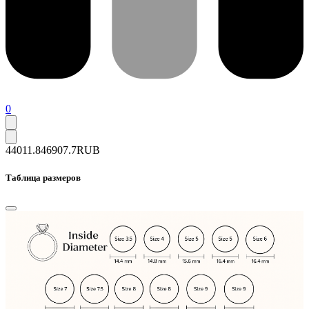
0
44011.8
46907.7
RUB
Таблица размеров