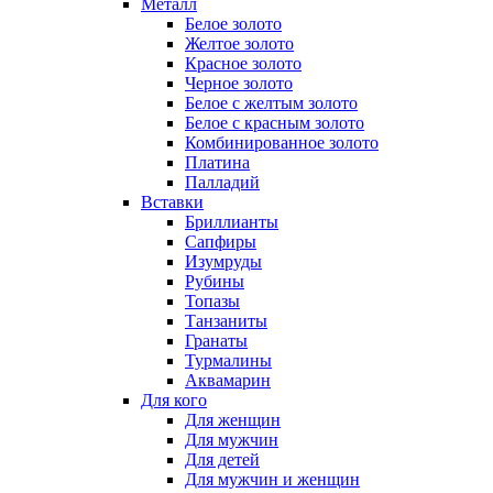
Металл
Белое золото
Желтое золото
Красное золото
Черное золото
Белое с желтым золото
Белое с красным золото
Комбинированное золото
Платина
Палладий
Вставки
Бриллианты
Сапфиры
Изумруды
Рубины
Топазы
Танзаниты
Гранаты
Турмалины
Аквамарин
Для кого
Для женщин
Для мужчин
Для детей
Для мужчин и женщин