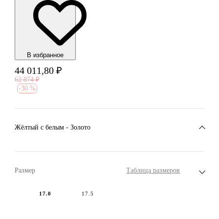
В избранноe
44 011,80
₽
62 874
₽
-
30 %
Жёлтый с белым - Золото
Размер
Таблица размеров
17.0
17.5