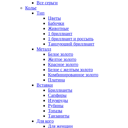
Все серьги
Колье
Тип
Цветы
Бабочки
Животные
1 бриллиант
1 бриллиант и россыпь
Танцующий бриллиант
Металл
Белое золото
Желтое золото
Красное золото
Белое с желтым золото
Комбинированное золото
Платина
Вставки
Бриллианты
Сапфиры
Изумруды
Рубины
Топазы
Танзаниты
Для кого
Для женщин