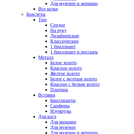
Для мужчин и женщин
Все колье
Браслеты
Тип
Сердце
На руку
Дизайнерские
Классические
1 бриллиант
1 бриллиант и россыпь
Металл
Белое золото
Красное золото
Желтое золото
Белое с желтым золото
Красное с белым золото
Платина
Вставки
Бриллианты
Сапфиры
Изумруды
Для кого
Для женщин
Для мужчин
Для мужчин и женщин