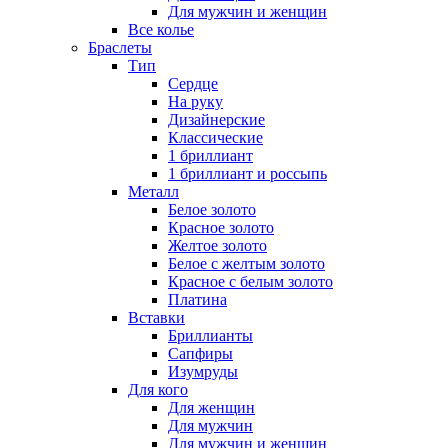
Для мужчин и женщин
Все колье
Браслеты
Тип
Сердце
На руку
Дизайнерские
Классические
1 бриллиант
1 бриллиант и россыпь
Металл
Белое золото
Красное золото
Желтое золото
Белое с желтым золото
Красное с белым золото
Платина
Вставки
Бриллианты
Сапфиры
Изумруды
Для кого
Для женщин
Для мужчин
Для мужчин и женщин