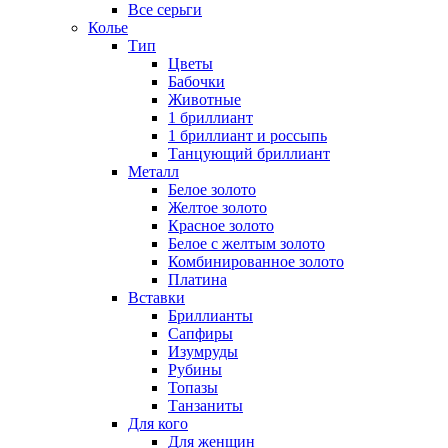
Все серьги
Колье
Тип
Цветы
Бабочки
Животные
1 бриллиант
1 бриллиант и россыпь
Танцующий бриллиант
Металл
Белое золото
Желтое золото
Красное золото
Белое с желтым золото
Комбинированное золото
Платина
Вставки
Бриллианты
Сапфиры
Изумруды
Рубины
Топазы
Танзаниты
Для кого
Для женщин