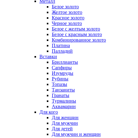
Металл
Белое золото
Желтое золото
Красное золото
Черное золото
Белое с желтым золото
Белое с красным золото
Комбинированное золото
Платина
Палладий
Вставки
Бриллианты
Сапфиры
Изумруды
Рубины
Топазы
Танзаниты
Гранаты
Турмалины
Аквамарин
Для кого
Для женщин
Для мужчин
Для детей
Для мужчин и женщин