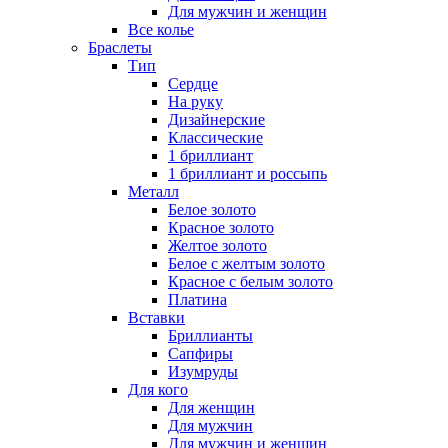
Для мужчин и женщин
Все колье
Браслеты
Тип
Сердце
На руку
Дизайнерские
Классические
1 бриллиант
1 бриллиант и россыпь
Металл
Белое золото
Красное золото
Желтое золото
Белое с желтым золото
Красное с белым золото
Платина
Вставки
Бриллианты
Сапфиры
Изумруды
Для кого
Для женщин
Для мужчин
Для мужчин и женщин