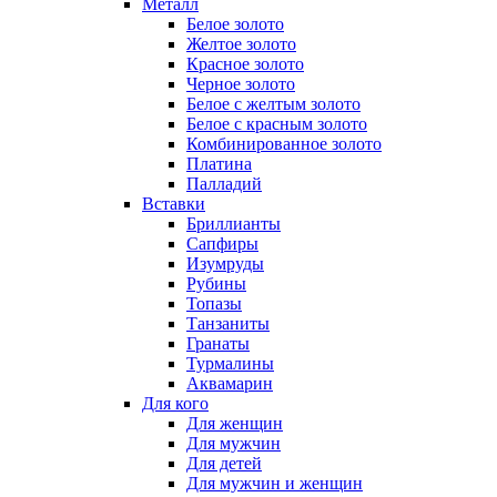
Металл
Белое золото
Желтое золото
Красное золото
Черное золото
Белое с желтым золото
Белое с красным золото
Комбинированное золото
Платина
Палладий
Вставки
Бриллианты
Сапфиры
Изумруды
Рубины
Топазы
Танзаниты
Гранаты
Турмалины
Аквамарин
Для кого
Для женщин
Для мужчин
Для детей
Для мужчин и женщин