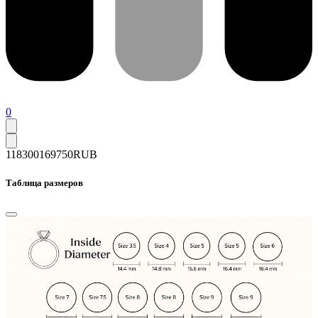
0
118300
169750
RUB
Таблица размеров