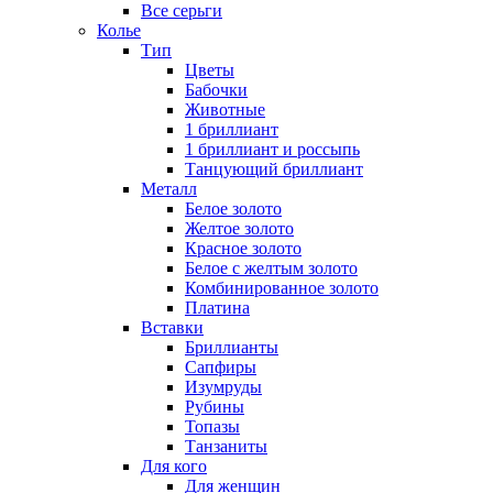
Все серьги
Колье
Тип
Цветы
Бабочки
Животные
1 бриллиант
1 бриллиант и россыпь
Танцующий бриллиант
Металл
Белое золото
Желтое золото
Красное золото
Белое с желтым золото
Комбинированное золото
Платина
Вставки
Бриллианты
Сапфиры
Изумруды
Рубины
Топазы
Танзаниты
Для кого
Для женщин