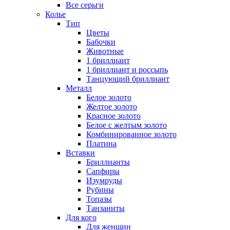
Все серьги
Колье
Тип
Цветы
Бабочки
Животные
1 бриллиант
1 бриллиант и россыпь
Танцующий бриллиант
Металл
Белое золото
Желтое золото
Красное золото
Белое с желтым золото
Комбинированное золото
Платина
Вставки
Бриллианты
Сапфиры
Изумруды
Рубины
Топазы
Танзаниты
Для кого
Для женщин