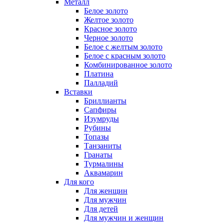
Металл
Белое золото
Желтое золото
Красное золото
Черное золото
Белое с желтым золото
Белое с красным золото
Комбинированное золото
Платина
Палладий
Вставки
Бриллианты
Сапфиры
Изумруды
Рубины
Топазы
Танзаниты
Гранаты
Турмалины
Аквамарин
Для кого
Для женщин
Для мужчин
Для детей
Для мужчин и женщин