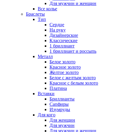
Для мужчин и женщин
Все колье
Браслеты
Тип
Сердце
На руку
Дизайнерские
Классические
1 бриллиант
1 бриллиант и россыпь
Металл
Белое золото
Красное золото
Желтое золото
Белое с желтым золото
Красное с белым золото
Платина
Вставки
Бриллианты
Сапфиры
Изумруды
Для кого
Для женщин
Для мужчин
Для мужчин и женщин