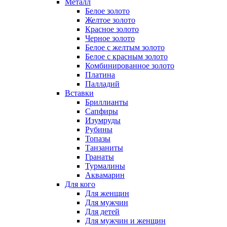
Металл
Белое золото
Желтое золото
Красное золото
Черное золото
Белое с желтым золото
Белое с красным золото
Комбинированное золото
Платина
Палладий
Вставки
Бриллианты
Сапфиры
Изумруды
Рубины
Топазы
Танзаниты
Гранаты
Турмалины
Аквамарин
Для кого
Для женщин
Для мужчин
Для детей
Для мужчин и женщин