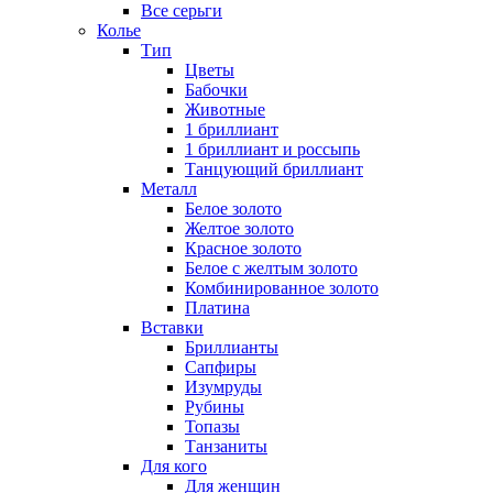
Все серьги
Колье
Тип
Цветы
Бабочки
Животные
1 бриллиант
1 бриллиант и россыпь
Танцующий бриллиант
Металл
Белое золото
Желтое золото
Красное золото
Белое с желтым золото
Комбинированное золото
Платина
Вставки
Бриллианты
Сапфиры
Изумруды
Рубины
Топазы
Танзаниты
Для кого
Для женщин