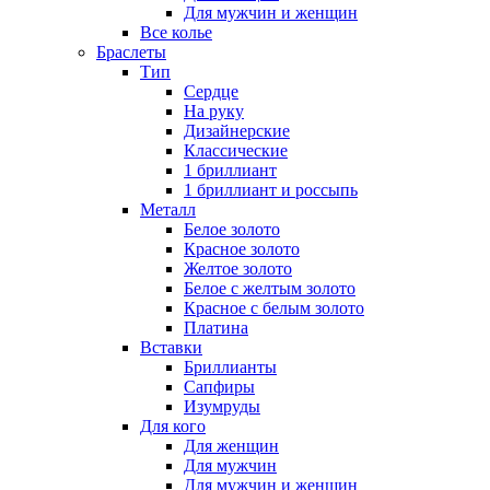
Для мужчин и женщин
Все колье
Браслеты
Тип
Сердце
На руку
Дизайнерские
Классические
1 бриллиант
1 бриллиант и россыпь
Металл
Белое золото
Красное золото
Желтое золото
Белое с желтым золото
Красное с белым золото
Платина
Вставки
Бриллианты
Сапфиры
Изумруды
Для кого
Для женщин
Для мужчин
Для мужчин и женщин