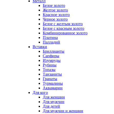
Металл
Белое золото
Желтое золото
Красное золото
Черное золото
Белое с желтым золото
Белое с красным золото
Комбинированное золото
Платина
Палладий
Вставки
Бриллианты
Сапфиры
Изумруды
Рубины
Топазы
Танзаниты
Гранаты
Турмалины
Аквамарин
Для кого
Для женщин
Для мужчин
Для детей
Для мужчин и женщин