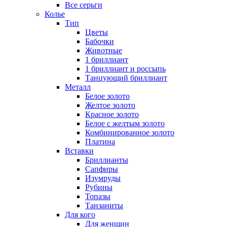
Все серьги
Колье
Тип
Цветы
Бабочки
Животные
1 бриллиант
1 бриллиант и россыпь
Танцующий бриллиант
Металл
Белое золото
Желтое золото
Красное золото
Белое с желтым золото
Комбинированное золото
Платина
Вставки
Бриллианты
Сапфиры
Изумруды
Рубины
Топазы
Танзаниты
Для кого
Для женщин