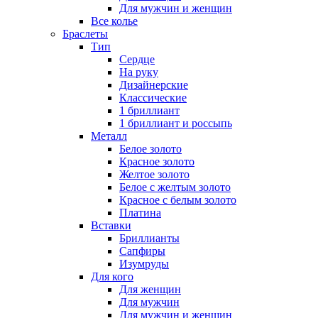
Для мужчин и женщин
Все колье
Браслеты
Тип
Сердце
На руку
Дизайнерские
Классические
1 бриллиант
1 бриллиант и россыпь
Металл
Белое золото
Красное золото
Желтое золото
Белое с желтым золото
Красное с белым золото
Платина
Вставки
Бриллианты
Сапфиры
Изумруды
Для кого
Для женщин
Для мужчин
Для мужчин и женщин