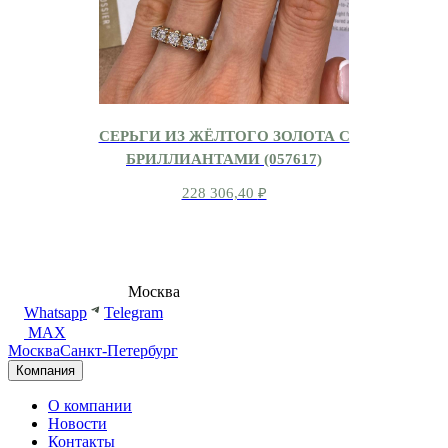
СЕРЬГИ ИЗ ЖЁЛТОГО ЗОЛОТА С
БРИЛЛИАНТАМИ (057617)
228 306,40
₽
8 (495) 540-54-50
Москва
shop@dd.jewelry
Whatsapp
Telegram
MAX
Москва
Санкт-Петербург
Компания
О компании
Новости
Контакты