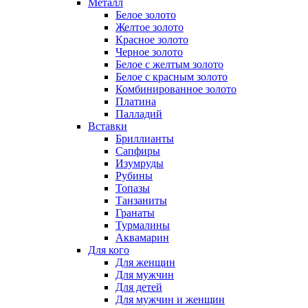
Металл
Белое золото
Желтое золото
Красное золото
Черное золото
Белое с желтым золото
Белое с красным золото
Комбинированное золото
Платина
Палладий
Вставки
Бриллианты
Сапфиры
Изумруды
Рубины
Топазы
Танзаниты
Гранаты
Турмалины
Аквамарин
Для кого
Для женщин
Для мужчин
Для детей
Для мужчин и женщин