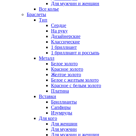
Для мужчин и женщин
Все колье
Браслеты
Тип
Сердце
На руку
Дизайнерские
Классические
1 бриллиант
1 бриллиант и россыпь
Металл
Белое золото
Красное золото
Желтое золото
Белое с желтым золото
Красное с белым золото
Платина
Вставки
Бриллианты
Сапфиры
Изумруды
Для кого
Для женщин
Для мужчин
Для мужчин и женщин