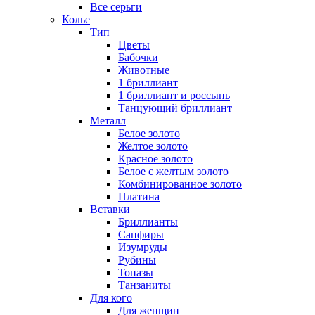
Все серьги
Колье
Тип
Цветы
Бабочки
Животные
1 бриллиант
1 бриллиант и россыпь
Танцующий бриллиант
Металл
Белое золото
Желтое золото
Красное золото
Белое с желтым золото
Комбинированное золото
Платина
Вставки
Бриллианты
Сапфиры
Изумруды
Рубины
Топазы
Танзаниты
Для кого
Для женщин