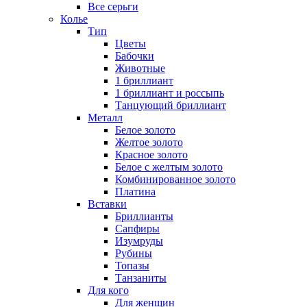
Все серьги
Колье
Тип
Цветы
Бабочки
Животные
1 бриллиант
1 бриллиант и россыпь
Танцующий бриллиант
Металл
Белое золото
Желтое золото
Красное золото
Белое с желтым золото
Комбинированное золото
Платина
Вставки
Бриллианты
Сапфиры
Изумруды
Рубины
Топазы
Танзаниты
Для кого
Для женщин