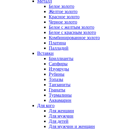
Металл
Белое золото
Желтое золото
Красное золото
Черное золото
Белое с желтым золото
Белое с красным золото
Комбинированное золото
Платина
Палладий
Вставки
Бриллианты
Сапфиры
Изумруды
Рубины
Топазы
Танзаниты
Гранаты
Турмалины
Аквамарин
Для кого
Для женщин
Для мужчин
Для детей
Для мужчин и женщин