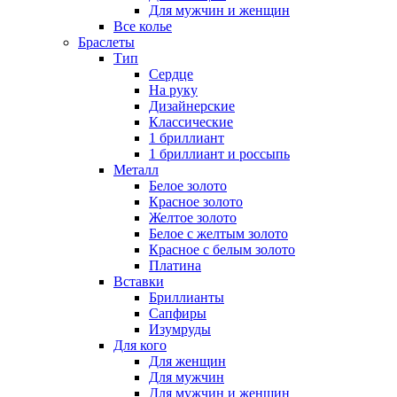
Для мужчин и женщин
Все колье
Браслеты
Тип
Сердце
На руку
Дизайнерские
Классические
1 бриллиант
1 бриллиант и россыпь
Металл
Белое золото
Красное золото
Желтое золото
Белое с желтым золото
Красное с белым золото
Платина
Вставки
Бриллианты
Сапфиры
Изумруды
Для кого
Для женщин
Для мужчин
Для мужчин и женщин