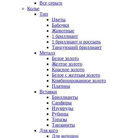
Все серьги
Колье
Тип
Цветы
Бабочки
Животные
1 бриллиант
1 бриллиант и россыпь
Танцующий бриллиант
Металл
Белое золото
Желтое золото
Красное золото
Белое с желтым золото
Комбинированное золото
Платина
Вставки
Бриллианты
Сапфиры
Изумруды
Рубины
Топазы
Танзаниты
Для кого
Для женщин