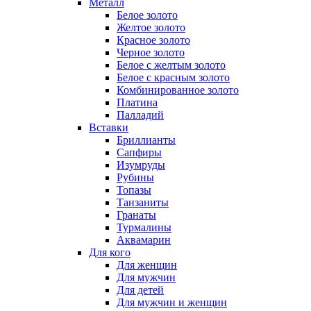
Металл
Белое золото
Желтое золото
Красное золото
Черное золото
Белое с желтым золото
Белое с красным золото
Комбинированное золото
Платина
Палладий
Вставки
Бриллианты
Сапфиры
Изумруды
Рубины
Топазы
Танзаниты
Гранаты
Турмалины
Аквамарин
Для кого
Для женщин
Для мужчин
Для детей
Для мужчин и женщин