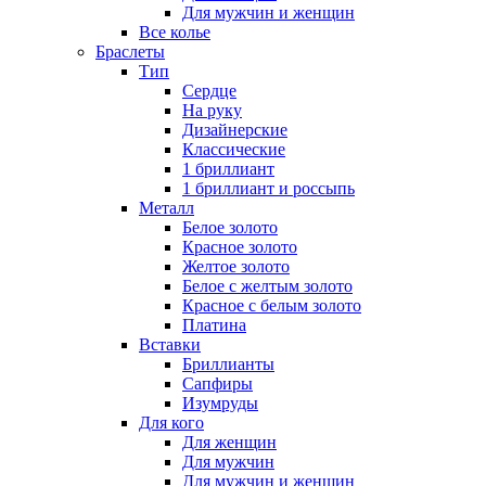
Для мужчин и женщин
Все колье
Браслеты
Тип
Сердце
На руку
Дизайнерские
Классические
1 бриллиант
1 бриллиант и россыпь
Металл
Белое золото
Красное золото
Желтое золото
Белое с желтым золото
Красное с белым золото
Платина
Вставки
Бриллианты
Сапфиры
Изумруды
Для кого
Для женщин
Для мужчин
Для мужчин и женщин