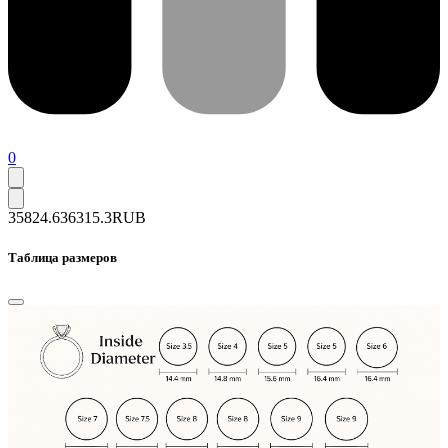
0
35824.6
36315.3
RUB
Таблица размеров