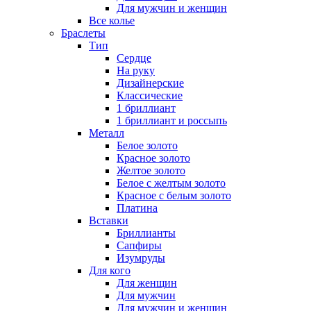
Для мужчин и женщин
Все колье
Браслеты
Тип
Сердце
На руку
Дизайнерские
Классические
1 бриллиант
1 бриллиант и россыпь
Металл
Белое золото
Красное золото
Желтое золото
Белое с желтым золото
Красное с белым золото
Платина
Вставки
Бриллианты
Сапфиры
Изумруды
Для кого
Для женщин
Для мужчин
Для мужчин и женщин