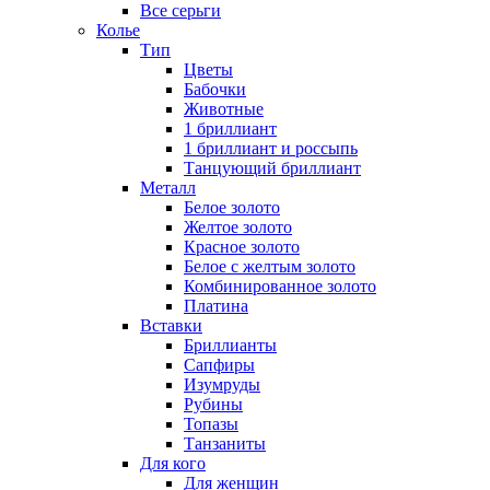
Все серьги
Колье
Тип
Цветы
Бабочки
Животные
1 бриллиант
1 бриллиант и россыпь
Танцующий бриллиант
Металл
Белое золото
Желтое золото
Красное золото
Белое с желтым золото
Комбинированное золото
Платина
Вставки
Бриллианты
Сапфиры
Изумруды
Рубины
Топазы
Танзаниты
Для кого
Для женщин