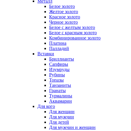
Металл
Белое золото
Желтое золото
Красное золото
Черное золото
Белое с желтым золото
Белое с красным золото
Комбинированное золото
Платина
Палладий
Вставки
Бриллианты
Сапфиры
Изумруды
Рубины
Топазы
Танзаниты
Гранаты
Турмалины
Аквамарин
Для кого
Для женщин
Для мужчин
Для детей
Для мужчин и женщин