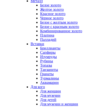
Металл
Белое золото
Желтое золото
Красное золото
Черное золото
Белое с желтым золото
Белое с красным золото
Комбинированное золото
Платина
Палладий
Вставки
Бриллианты
Сапфиры
Изумруды
Рубины
Топазы
Танзаниты
Гранаты
Турмалины
Аквамарин
Для кого
Для женщин
Для мужчин
Для детей
Для мужчин и женщин