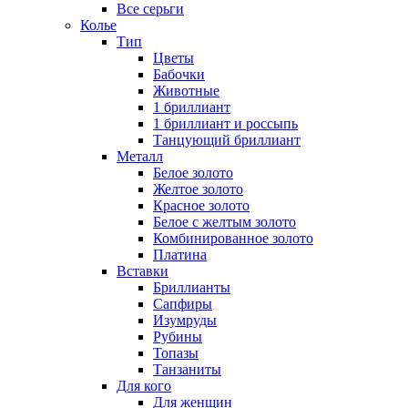
Все серьги
Колье
Тип
Цветы
Бабочки
Животные
1 бриллиант
1 бриллиант и россыпь
Танцующий бриллиант
Металл
Белое золото
Желтое золото
Красное золото
Белое с желтым золото
Комбинированное золото
Платина
Вставки
Бриллианты
Сапфиры
Изумруды
Рубины
Топазы
Танзаниты
Для кого
Для женщин