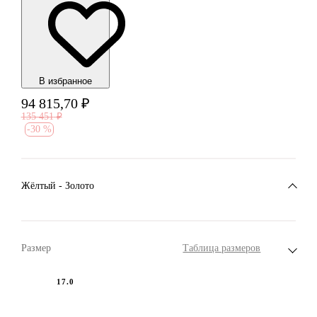
В избранноe
94 815,70
₽
135 451
₽
-
30 %
Жёлтый - Золото
Размер
Таблица размеров
17.0