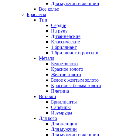
Для мужчин и женщин
Все колье
Браслеты
Тип
Сердце
На руку
Дизайнерские
Классические
1 бриллиант
1 бриллиант и россыпь
Металл
Белое золото
Красное золото
Желтое золото
Белое с желтым золото
Красное с белым золото
Платина
Вставки
Бриллианты
Сапфиры
Изумруды
Для кого
Для женщин
Для мужчин
Для мужчин и женщин