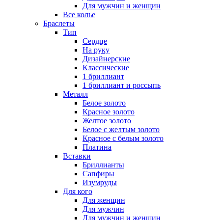
Для мужчин и женщин
Все колье
Браслеты
Тип
Сердце
На руку
Дизайнерские
Классические
1 бриллиант
1 бриллиант и россыпь
Металл
Белое золото
Красное золото
Желтое золото
Белое с желтым золото
Красное с белым золото
Платина
Вставки
Бриллианты
Сапфиры
Изумруды
Для кого
Для женщин
Для мужчин
Для мужчин и женщин