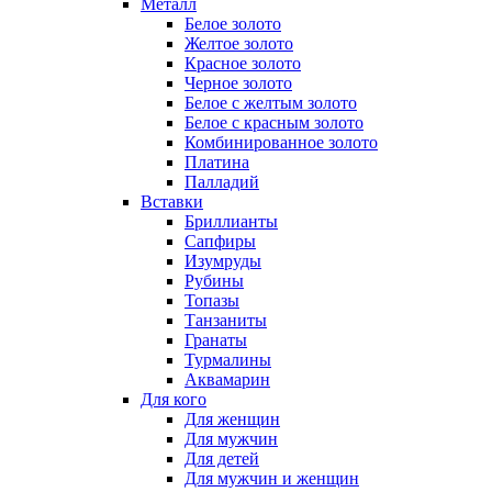
Металл
Белое золото
Желтое золото
Красное золото
Черное золото
Белое с желтым золото
Белое с красным золото
Комбинированное золото
Платина
Палладий
Вставки
Бриллианты
Сапфиры
Изумруды
Рубины
Топазы
Танзаниты
Гранаты
Турмалины
Аквамарин
Для кого
Для женщин
Для мужчин
Для детей
Для мужчин и женщин