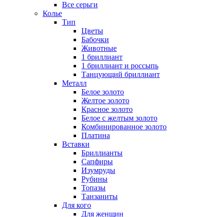
Все серьги
Колье
Тип
Цветы
Бабочки
Животные
1 бриллиант
1 бриллиант и россыпь
Танцующий бриллиант
Металл
Белое золото
Желтое золото
Красное золото
Белое с желтым золото
Комбинированное золото
Платина
Вставки
Бриллианты
Сапфиры
Изумруды
Рубины
Топазы
Танзаниты
Для кого
Для женщин