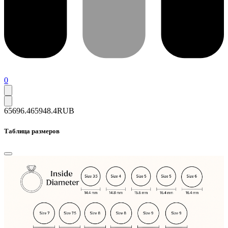
0
65696.4
65948.4
RUB
Таблица размеров