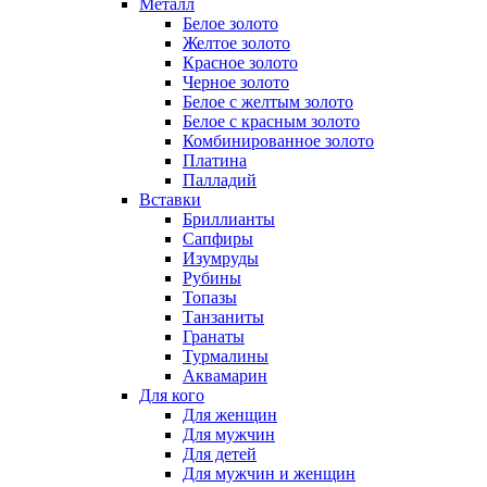
Металл
Белое золото
Желтое золото
Красное золото
Черное золото
Белое с желтым золото
Белое с красным золото
Комбинированное золото
Платина
Палладий
Вставки
Бриллианты
Сапфиры
Изумруды
Рубины
Топазы
Танзаниты
Гранаты
Турмалины
Аквамарин
Для кого
Для женщин
Для мужчин
Для детей
Для мужчин и женщин