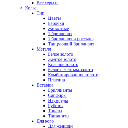
Все серьги
Колье
Тип
Цветы
Бабочки
Животные
1 бриллиант
1 бриллиант и россыпь
Танцующий бриллиант
Металл
Белое золото
Желтое золото
Красное золото
Белое с желтым золото
Комбинированное золото
Платина
Вставки
Бриллианты
Сапфиры
Изумруды
Рубины
Топазы
Танзаниты
Для кого
Для женщин