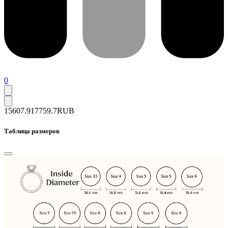
0
15607.9
17759.7
RUB
Таблица размеров