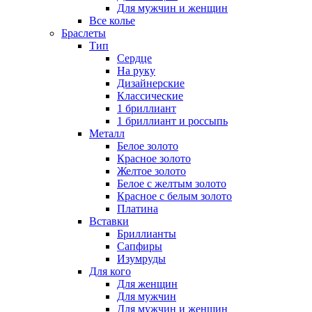
Для мужчин и женщин
Все колье
Браслеты
Тип
Сердце
На руку
Дизайнерские
Классические
1 бриллиант
1 бриллиант и россыпь
Металл
Белое золото
Красное золото
Желтое золото
Белое с желтым золото
Красное с белым золото
Платина
Вставки
Бриллианты
Сапфиры
Изумруды
Для кого
Для женщин
Для мужчин
Для мужчин и женщин