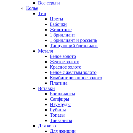
Все серьги
Колье
Тип
Цветы
Бабочки
Животные
1 бриллиант
1 бриллиант и россыпь
Танцующий бриллиант
Металл
Белое золото
Желтое золото
Красное золото
Белое с желтым золото
Комбинированное золото
Платина
Вставки
Бриллианты
Сапфиры
Изумруды
Рубины
Топазы
Танзаниты
Для кого
Для женщин