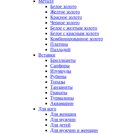
Металл
Белое золото
Желтое золото
Красное золото
Черное золото
Белое с желтым золото
Белое с красным золото
Комбинированное золото
Платина
Палладий
Вставки
Бриллианты
Сапфиры
Изумруды
Рубины
Топазы
Танзаниты
Гранаты
Турмалины
Аквамарин
Для кого
Для женщин
Для мужчин
Для детей
Для мужчин и женщин