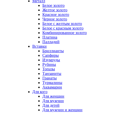
Металл
Белое золото
Желтое золото
Красное золото
Черное золото
Белое с желтым золото
Белое с красным золото
Комбинированное золото
Платина
Палладий
Вставки
Бриллианты
Сапфиры
Изумруды
Рубины
Топазы
Танзаниты
Гранаты
Турмалины
Аквамарин
Для кого
Для женщин
Для мужчин
Для детей
Для мужчин и женщин