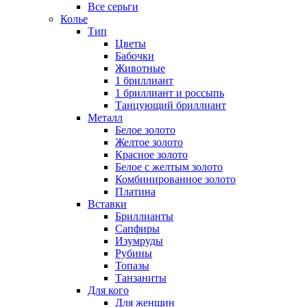
Все серьги
Колье
Тип
Цветы
Бабочки
Животные
1 бриллиант
1 бриллиант и россыпь
Танцующий бриллиант
Металл
Белое золото
Желтое золото
Красное золото
Белое с желтым золото
Комбинированное золото
Платина
Вставки
Бриллианты
Сапфиры
Изумруды
Рубины
Топазы
Танзаниты
Для кого
Для женщин