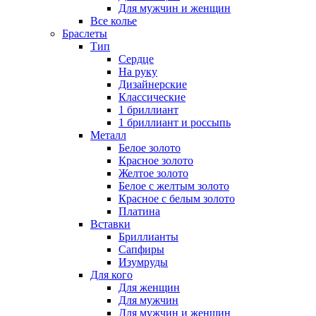
Для мужчин и женщин
Все колье
Браслеты
Тип
Сердце
На руку
Дизайнерские
Классические
1 бриллиант
1 бриллиант и россыпь
Металл
Белое золото
Красное золото
Желтое золото
Белое с желтым золото
Красное с белым золото
Платина
Вставки
Бриллианты
Сапфиры
Изумруды
Для кого
Для женщин
Для мужчин
Для мужчин и женщин