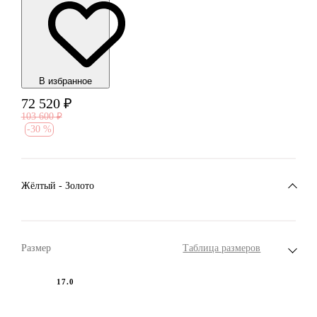
В избранноe
72 520
₽
103 600
₽
-
30 %
Жёлтый - Золото
Размер
Таблица размеров
17.0