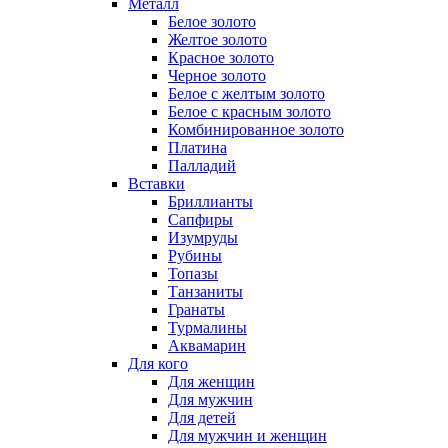
Металл
Белое золото
Желтое золото
Красное золото
Черное золото
Белое с желтым золото
Белое с красным золото
Комбинированное золото
Платина
Палладий
Вставки
Бриллианты
Сапфиры
Изумруды
Рубины
Топазы
Танзаниты
Гранаты
Турмалины
Аквамарин
Для кого
Для женщин
Для мужчин
Для детей
Для мужчин и женщин