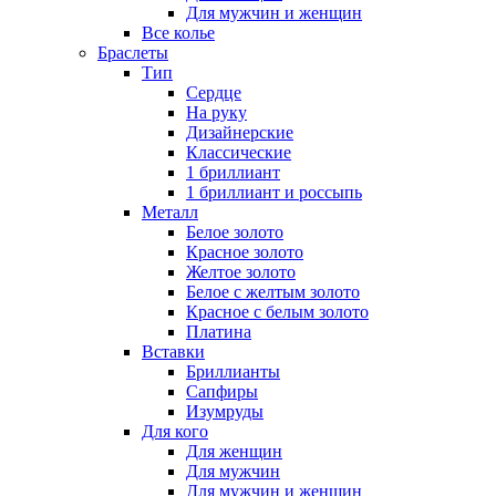
Для мужчин и женщин
Все колье
Браслеты
Тип
Сердце
На руку
Дизайнерские
Классические
1 бриллиант
1 бриллиант и россыпь
Металл
Белое золото
Красное золото
Желтое золото
Белое с желтым золото
Красное с белым золото
Платина
Вставки
Бриллианты
Сапфиры
Изумруды
Для кого
Для женщин
Для мужчин
Для мужчин и женщин