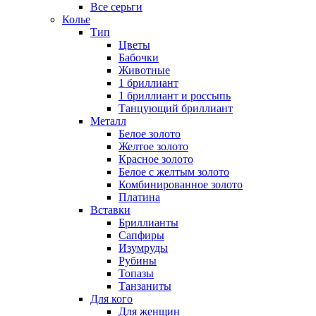
Все серьги
Колье
Тип
Цветы
Бабочки
Животные
1 бриллиант
1 бриллиант и россыпь
Танцующий бриллиант
Металл
Белое золото
Желтое золото
Красное золото
Белое с желтым золото
Комбинированное золото
Платина
Вставки
Бриллианты
Сапфиры
Изумруды
Рубины
Топазы
Танзаниты
Для кого
Для женщин