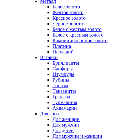
Металл
Белое золото
Желтое золото
Красное золото
Черное золото
Белое с желтым золото
Белое с красным золото
Комбинированное золото
Платина
Палладий
Вставки
Бриллианты
Сапфиры
Изумруды
Рубины
Топазы
Танзаниты
Гранаты
Турмалины
Аквамарин
Для кого
Для женщин
Для мужчин
Для детей
Для мужчин и женщин