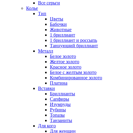
Все серьги
Колье
Тип
Цветы
Бабочки
Животные
1 бриллиант
1 бриллиант и россыпь
Танцующий бриллиант
Металл
Белое золото
Желтое золото
Красное золото
Белое с желтым золото
Комбинированное золото
Платина
Вставки
Бриллианты
Сапфиры
Изумруды
Рубины
Топазы
Танзаниты
Для кого
Для женщин