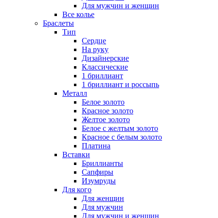
Для мужчин и женщин
Все колье
Браслеты
Тип
Сердце
На руку
Дизайнерские
Классические
1 бриллиант
1 бриллиант и россыпь
Металл
Белое золото
Красное золото
Желтое золото
Белое с желтым золото
Красное с белым золото
Платина
Вставки
Бриллианты
Сапфиры
Изумруды
Для кого
Для женщин
Для мужчин
Для мужчин и женщин