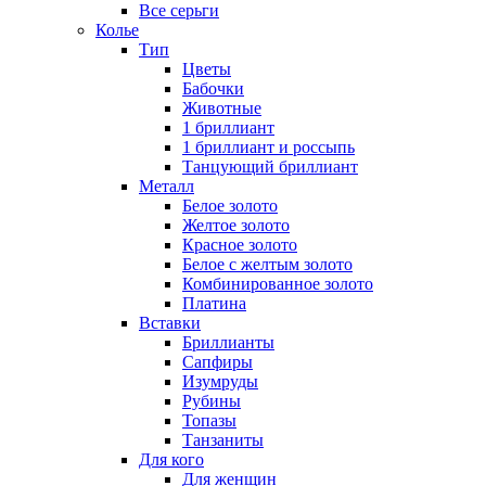
Все серьги
Колье
Тип
Цветы
Бабочки
Животные
1 бриллиант
1 бриллиант и россыпь
Танцующий бриллиант
Металл
Белое золото
Желтое золото
Красное золото
Белое с желтым золото
Комбинированное золото
Платина
Вставки
Бриллианты
Сапфиры
Изумруды
Рубины
Топазы
Танзаниты
Для кого
Для женщин