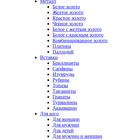
Металл
Белое золото
Желтое золото
Красное золото
Черное золото
Белое с желтым золото
Белое с красным золото
Комбинированное золото
Платина
Палладий
Вставки
Бриллианты
Сапфиры
Изумруды
Рубины
Топазы
Танзаниты
Гранаты
Турмалины
Аквамарин
Для кого
Для женщин
Для мужчин
Для детей
Для мужчин и женщин