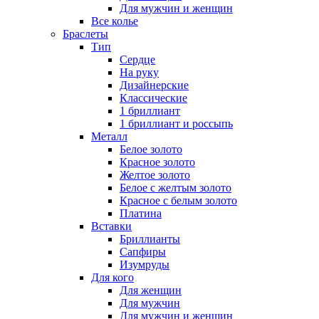
Для мужчин и женщин
Все колье
Браслеты
Тип
Сердце
На руку
Дизайнерские
Классические
1 бриллиант
1 бриллиант и россыпь
Металл
Белое золото
Красное золото
Желтое золото
Белое с желтым золото
Красное с белым золото
Платина
Вставки
Бриллианты
Сапфиры
Изумруды
Для кого
Для женщин
Для мужчин
Для мужчин и женщин