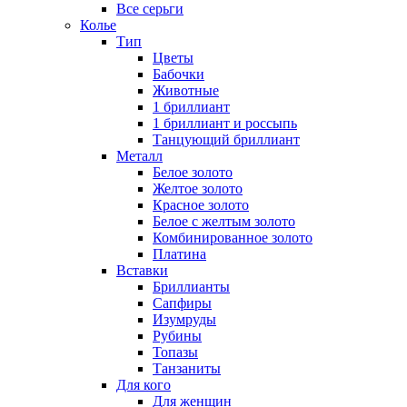
Все серьги
Колье
Тип
Цветы
Бабочки
Животные
1 бриллиант
1 бриллиант и россыпь
Танцующий бриллиант
Металл
Белое золото
Желтое золото
Красное золото
Белое с желтым золото
Комбинированное золото
Платина
Вставки
Бриллианты
Сапфиры
Изумруды
Рубины
Топазы
Танзаниты
Для кого
Для женщин