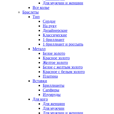
Для мужчин и женщин
Все колье
Браслеты
Тип
Сердце
На руку
Дизайнерские
Классические
1 бриллиант
1 бриллиант и россыпь
Металл
Белое золото
Красное золото
Желтое золото
Белое с желтым золото
Красное с белым золото
Платина
Вставки
Бриллианты
Сапфиры
Изумруды
Для кого
Для женщин
Для мужчин
Для мужчин и женщин