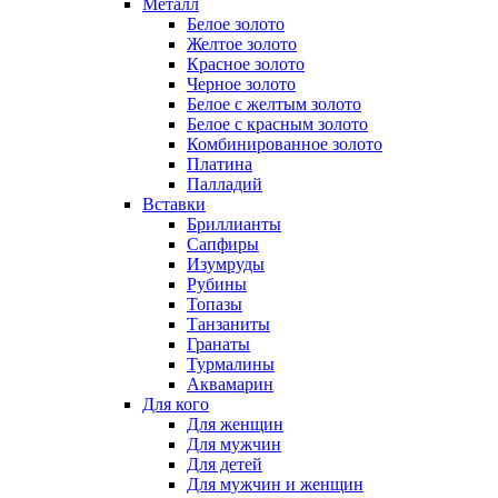
Металл
Белое золото
Желтое золото
Красное золото
Черное золото
Белое с желтым золото
Белое с красным золото
Комбинированное золото
Платина
Палладий
Вставки
Бриллианты
Сапфиры
Изумруды
Рубины
Топазы
Танзаниты
Гранаты
Турмалины
Аквамарин
Для кого
Для женщин
Для мужчин
Для детей
Для мужчин и женщин