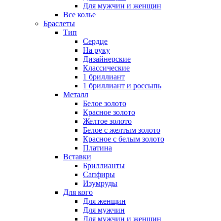
Для мужчин и женщин
Все колье
Браслеты
Тип
Сердце
На руку
Дизайнерские
Классические
1 бриллиант
1 бриллиант и россыпь
Металл
Белое золото
Красное золото
Желтое золото
Белое с желтым золото
Красное с белым золото
Платина
Вставки
Бриллианты
Сапфиры
Изумруды
Для кого
Для женщин
Для мужчин
Для мужчин и женщин