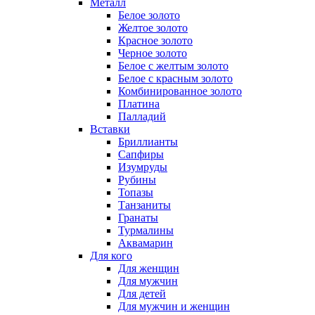
Металл
Белое золото
Желтое золото
Красное золото
Черное золото
Белое с желтым золото
Белое с красным золото
Комбинированное золото
Платина
Палладий
Вставки
Бриллианты
Сапфиры
Изумруды
Рубины
Топазы
Танзаниты
Гранаты
Турмалины
Аквамарин
Для кого
Для женщин
Для мужчин
Для детей
Для мужчин и женщин