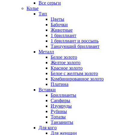
Все серьги
Колье
Тип
Цветы
Бабочки
Животные
1 бриллиант
1 бриллиант и россыпь
Танцующий бриллиант
Металл
Белое золото
Желтое золото
Красное золото
Белое с желтым золото
Комбинированное золото
Платина
Вставки
Бриллианты
Сапфиры
Изумруды
Рубины
Топазы
Танзаниты
Для кого
Для женщин