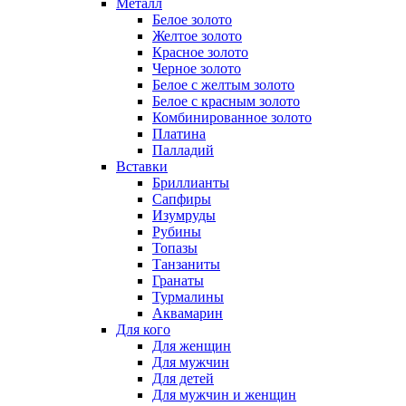
Металл
Белое золото
Желтое золото
Красное золото
Черное золото
Белое с желтым золото
Белое с красным золото
Комбинированное золото
Платина
Палладий
Вставки
Бриллианты
Сапфиры
Изумруды
Рубины
Топазы
Танзаниты
Гранаты
Турмалины
Аквамарин
Для кого
Для женщин
Для мужчин
Для детей
Для мужчин и женщин