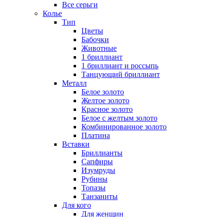
Все серьги
Колье
Тип
Цветы
Бабочки
Животные
1 бриллиант
1 бриллиант и россыпь
Танцующий бриллиант
Металл
Белое золото
Желтое золото
Красное золото
Белое с желтым золото
Комбинированное золото
Платина
Вставки
Бриллианты
Сапфиры
Изумруды
Рубины
Топазы
Танзаниты
Для кого
Для женщин