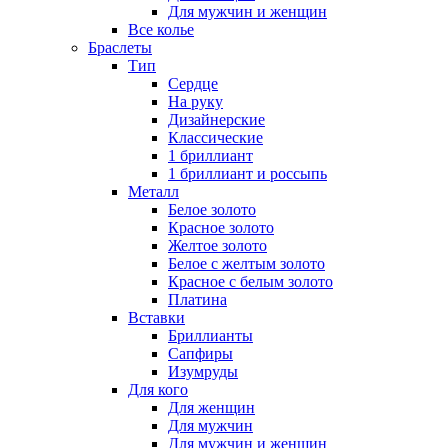
Для мужчин и женщин
Все колье
Браслеты
Тип
Сердце
На руку
Дизайнерские
Классические
1 бриллиант
1 бриллиант и россыпь
Металл
Белое золото
Красное золото
Желтое золото
Белое с желтым золото
Красное с белым золото
Платина
Вставки
Бриллианты
Сапфиры
Изумруды
Для кого
Для женщин
Для мужчин
Для мужчин и женщин