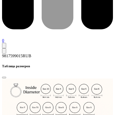
0
98175
99015
RUB
Таблица размеров