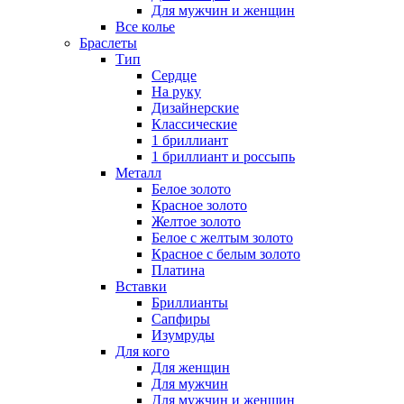
Для мужчин и женщин
Все колье
Браслеты
Тип
Сердце
На руку
Дизайнерские
Классические
1 бриллиант
1 бриллиант и россыпь
Металл
Белое золото
Красное золото
Желтое золото
Белое с желтым золото
Красное с белым золото
Платина
Вставки
Бриллианты
Сапфиры
Изумруды
Для кого
Для женщин
Для мужчин
Для мужчин и женщин