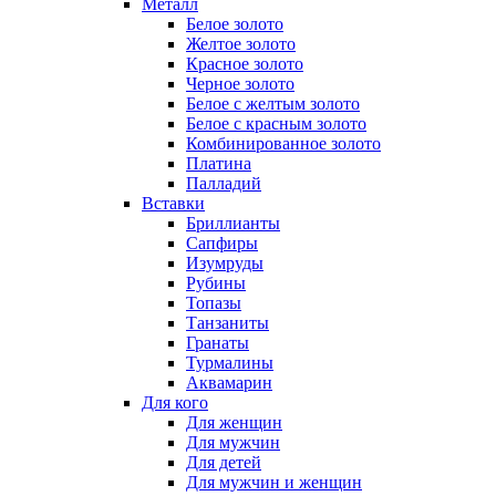
Металл
Белое золото
Желтое золото
Красное золото
Черное золото
Белое с желтым золото
Белое с красным золото
Комбинированное золото
Платина
Палладий
Вставки
Бриллианты
Сапфиры
Изумруды
Рубины
Топазы
Танзаниты
Гранаты
Турмалины
Аквамарин
Для кого
Для женщин
Для мужчин
Для детей
Для мужчин и женщин