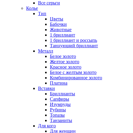
Все серьги
Колье
Тип
Цветы
Бабочки
Животные
1 бриллиант
1 бриллиант и россыпь
Танцующий бриллиант
Металл
Белое золото
Желтое золото
Красное золото
Белое с желтым золото
Комбинированное золото
Платина
Вставки
Бриллианты
Сапфиры
Изумруды
Рубины
Топазы
Танзаниты
Для кого
Для женщин