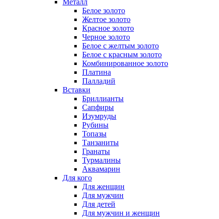
Металл
Белое золото
Желтое золото
Красное золото
Черное золото
Белое с желтым золото
Белое с красным золото
Комбинированное золото
Платина
Палладий
Вставки
Бриллианты
Сапфиры
Изумруды
Рубины
Топазы
Танзаниты
Гранаты
Турмалины
Аквамарин
Для кого
Для женщин
Для мужчин
Для детей
Для мужчин и женщин