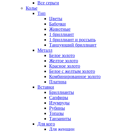
Все серьги
Колье
Тип
Цветы
Бабочки
Животные
1 бриллиант
1 бриллиант и россыпь
Танцующий бриллиант
Металл
Белое золото
Желтое золото
Красное золото
Белое с желтым золото
Комбинированное золото
Платина
Вставки
Бриллианты
Сапфиры
Изумруды
Рубины
Топазы
Танзаниты
Для кого
Для женщин