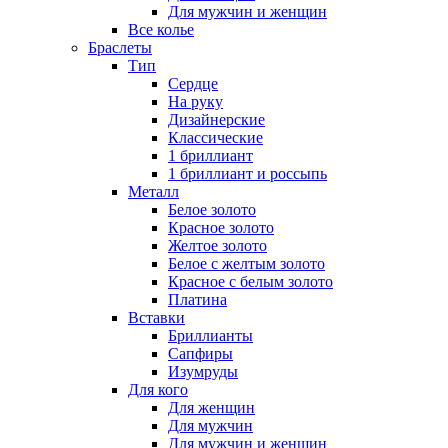
Для мужчин и женщин
Все колье
Браслеты
Тип
Сердце
На руку
Дизайнерские
Классические
1 бриллиант
1 бриллиант и россыпь
Металл
Белое золото
Красное золото
Желтое золото
Белое с желтым золото
Красное с белым золото
Платина
Вставки
Бриллианты
Сапфиры
Изумруды
Для кого
Для женщин
Для мужчин
Для мужчин и женщин