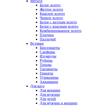
Металл
Белое золото
Желтое золото
Красное золото
Черное золото
Белое с желтым золото
Белое с красным золото
Комбинированное золото
Платина
Палладий
Вставки
Бриллианты
Сапфиры
Изумруды
Рубины
Топазы
Танзаниты
Гранаты
Турмалины
Аквамарин
Для кого
Для женщин
Для мужчин
Для детей
Для мужчин и женщин