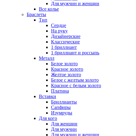
Для мужчин и женщин
Все колье
Браслеты
Тип
Сердце
На руку
Дизайнерские
Классические
1 бриллиант
1 бриллиант и россыпь
Металл
Белое золото
Красное золото
Желтое золото
Белое с желтым золото
Красное с белым золото
Платина
Вставки
Бриллианты
Сапфиры
Изумруды
Для кого
Для женщин
Для мужчин
Для мужчин и женщин