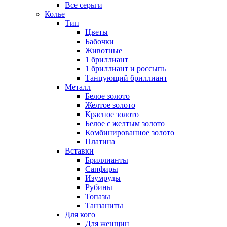
Все серьги
Колье
Тип
Цветы
Бабочки
Животные
1 бриллиант
1 бриллиант и россыпь
Танцующий бриллиант
Металл
Белое золото
Желтое золото
Красное золото
Белое с желтым золото
Комбинированное золото
Платина
Вставки
Бриллианты
Сапфиры
Изумруды
Рубины
Топазы
Танзаниты
Для кого
Для женщин