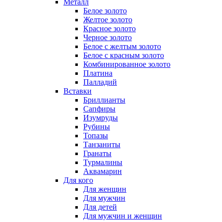
Металл
Белое золото
Желтое золото
Красное золото
Черное золото
Белое с желтым золото
Белое с красным золото
Комбинированное золото
Платина
Палладий
Вставки
Бриллианты
Сапфиры
Изумруды
Рубины
Топазы
Танзаниты
Гранаты
Турмалины
Аквамарин
Для кого
Для женщин
Для мужчин
Для детей
Для мужчин и женщин