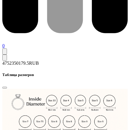
0
47523
50179.5
RUB
Таблица размеров