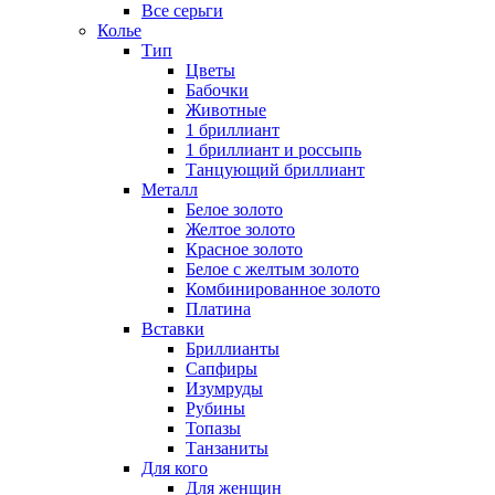
Все серьги
Колье
Тип
Цветы
Бабочки
Животные
1 бриллиант
1 бриллиант и россыпь
Танцующий бриллиант
Металл
Белое золото
Желтое золото
Красное золото
Белое с желтым золото
Комбинированное золото
Платина
Вставки
Бриллианты
Сапфиры
Изумруды
Рубины
Топазы
Танзаниты
Для кого
Для женщин