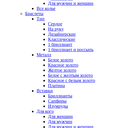
Для мужчин и женщин
Все колье
Браслеты
Тип
Сердце
На руку
Дизайнерские
Классические
1 бриллиант
1 бриллиант и россыпь
Металл
Белое золото
Красное золото
Желтое золото
Белое с желтым золото
Красное с белым золото
Платина
Вставки
Бриллианты
Сапфиры
Изумруды
Для кого
Для женщин
Для мужчин
Для мужчин и женщин