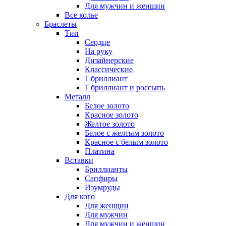
Для мужчин и женщин
Все колье
Браслеты
Тип
Сердце
На руку
Дизайнерские
Классические
1 бриллиант
1 бриллиант и россыпь
Металл
Белое золото
Красное золото
Желтое золото
Белое с желтым золото
Красное с белым золото
Платина
Вставки
Бриллианты
Сапфиры
Изумруды
Для кого
Для женщин
Для мужчин
Для мужчин и женщин