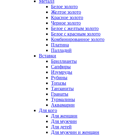
Металл
Белое золото
Желтое золото
Красное золото
Черное золото
Белое с желтым золото
Белое с красным золото
Комбинированное золото
Платина
Палладий
Вставки
Бриллианты
Сапфиры
Изумруды
Рубины
Топазы
Танзаниты
Гранаты
Турмалины
Аквамарин
Для кого
Для женщин
Для мужчин
Для детей
Для мужчин и женщин