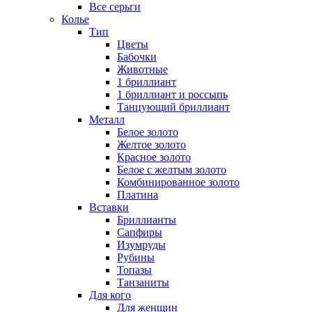
Все серьги
Колье
Тип
Цветы
Бабочки
Животные
1 бриллиант
1 бриллиант и россыпь
Танцующий бриллиант
Металл
Белое золото
Желтое золото
Красное золото
Белое с желтым золото
Комбинированное золото
Платина
Вставки
Бриллианты
Сапфиры
Изумруды
Рубины
Топазы
Танзаниты
Для кого
Для женщин