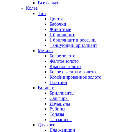
Все серьги
Колье
Тип
Цветы
Бабочки
Животные
1 бриллиант
1 бриллиант и россыпь
Танцующий бриллиант
Металл
Белое золото
Желтое золото
Красное золото
Белое с желтым золото
Комбинированное золото
Платина
Вставки
Бриллианты
Сапфиры
Изумруды
Рубины
Топазы
Танзаниты
Для кого
Для женщин