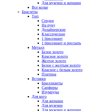
Для мужчин и женщин
Все колье
Браслеты
Тип
Сердце
На руку
Дизайнерские
Классические
1 бриллиант
1 бриллиант и россыпь
Металл
Белое золото
Красное золото
Желтое золото
Белое с желтым золото
Красное с белым золото
Платина
Вставки
Бриллианты
Сапфиры
Изумруды
Для кого
Для женщин
Для мужчин
Для мужчин и женщин