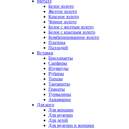
Металл
Белое золото
Желтое золото
Красное золото
Черное золото
Белое с желтым золото
Белое с красным золото
Комбинированное золото
Платина
Палладий
Вставки
Бриллианты
Сапфиры
Изумруды
Рубины
Топазы
Танзаниты
Гранаты
Турмалины
Аквамарин
Для кого
Для женщин
Для мужчин
Для детей
Для мужчин и женщин