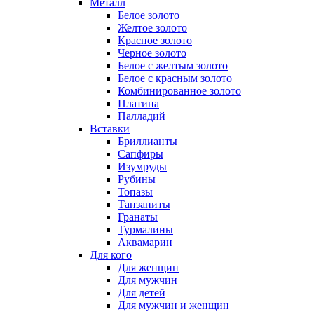
Металл
Белое золото
Желтое золото
Красное золото
Черное золото
Белое с желтым золото
Белое с красным золото
Комбинированное золото
Платина
Палладий
Вставки
Бриллианты
Сапфиры
Изумруды
Рубины
Топазы
Танзаниты
Гранаты
Турмалины
Аквамарин
Для кого
Для женщин
Для мужчин
Для детей
Для мужчин и женщин