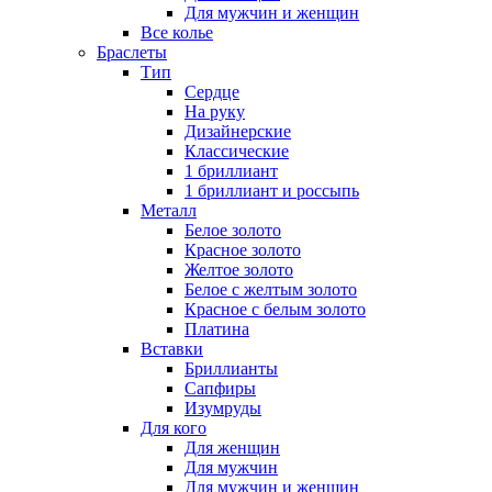
Для мужчин и женщин
Все колье
Браслеты
Тип
Сердце
На руку
Дизайнерские
Классические
1 бриллиант
1 бриллиант и россыпь
Металл
Белое золото
Красное золото
Желтое золото
Белое с желтым золото
Красное с белым золото
Платина
Вставки
Бриллианты
Сапфиры
Изумруды
Для кого
Для женщин
Для мужчин
Для мужчин и женщин