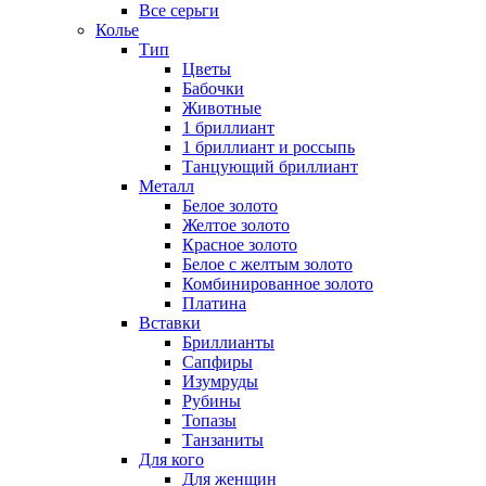
Все серьги
Колье
Тип
Цветы
Бабочки
Животные
1 бриллиант
1 бриллиант и россыпь
Танцующий бриллиант
Металл
Белое золото
Желтое золото
Красное золото
Белое с желтым золото
Комбинированное золото
Платина
Вставки
Бриллианты
Сапфиры
Изумруды
Рубины
Топазы
Танзаниты
Для кого
Для женщин