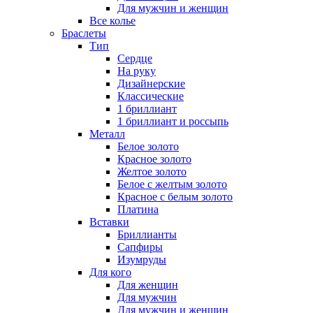
Для мужчин и женщин
Все колье
Браслеты
Тип
Сердце
На руку
Дизайнерские
Классические
1 бриллиант
1 бриллиант и россыпь
Металл
Белое золото
Красное золото
Желтое золото
Белое с желтым золото
Красное с белым золото
Платина
Вставки
Бриллианты
Сапфиры
Изумруды
Для кого
Для женщин
Для мужчин
Для мужчин и женщин