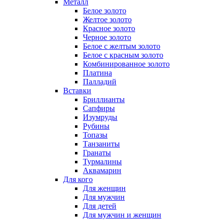
Металл
Белое золото
Желтое золото
Красное золото
Черное золото
Белое с желтым золото
Белое с красным золото
Комбинированное золото
Платина
Палладий
Вставки
Бриллианты
Сапфиры
Изумруды
Рубины
Топазы
Танзаниты
Гранаты
Турмалины
Аквамарин
Для кого
Для женщин
Для мужчин
Для детей
Для мужчин и женщин