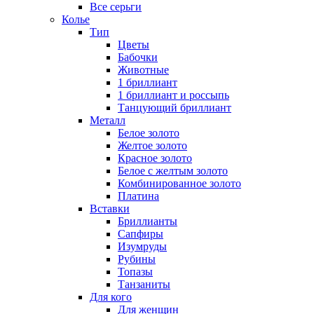
Все серьги
Колье
Тип
Цветы
Бабочки
Животные
1 бриллиант
1 бриллиант и россыпь
Танцующий бриллиант
Металл
Белое золото
Желтое золото
Красное золото
Белое с желтым золото
Комбинированное золото
Платина
Вставки
Бриллианты
Сапфиры
Изумруды
Рубины
Топазы
Танзаниты
Для кого
Для женщин