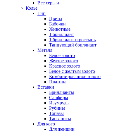
Все серьги
Колье
Тип
Цветы
Бабочки
Животные
1 бриллиант
1 бриллиант и россыпь
Танцующий бриллиант
Металл
Белое золото
Желтое золото
Красное золото
Белое с желтым золото
Комбинированное золото
Платина
Вставки
Бриллианты
Сапфиры
Изумруды
Рубины
Топазы
Танзаниты
Для кого
Для женщин