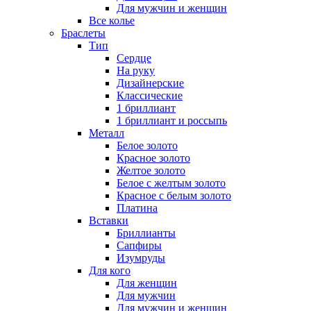
Для мужчин и женщин
Все колье
Браслеты
Тип
Сердце
На руку
Дизайнерские
Классические
1 бриллиант
1 бриллиант и россыпь
Металл
Белое золото
Красное золото
Желтое золото
Белое с желтым золото
Красное с белым золото
Платина
Вставки
Бриллианты
Сапфиры
Изумруды
Для кого
Для женщин
Для мужчин
Для мужчин и женщин