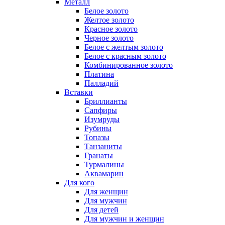
Металл
Белое золото
Желтое золото
Красное золото
Черное золото
Белое с желтым золото
Белое с красным золото
Комбинированное золото
Платина
Палладий
Вставки
Бриллианты
Сапфиры
Изумруды
Рубины
Топазы
Танзаниты
Гранаты
Турмалины
Аквамарин
Для кого
Для женщин
Для мужчин
Для детей
Для мужчин и женщин