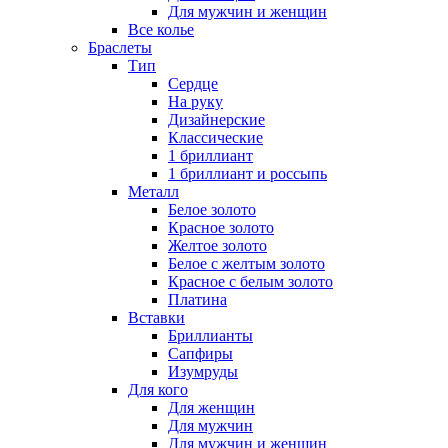
Для мужчин и женщин
Все колье
Браслеты
Тип
Сердце
На руку
Дизайнерские
Классические
1 бриллиант
1 бриллиант и россыпь
Металл
Белое золото
Красное золото
Желтое золото
Белое с желтым золото
Красное с белым золото
Платина
Вставки
Бриллианты
Сапфиры
Изумруды
Для кого
Для женщин
Для мужчин
Для мужчин и женщин