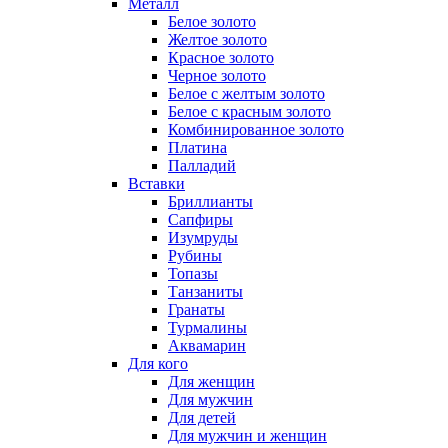
Металл
Белое золото
Желтое золото
Красное золото
Черное золото
Белое с желтым золото
Белое с красным золото
Комбинированное золото
Платина
Палладий
Вставки
Бриллианты
Сапфиры
Изумруды
Рубины
Топазы
Танзаниты
Гранаты
Турмалины
Аквамарин
Для кого
Для женщин
Для мужчин
Для детей
Для мужчин и женщин