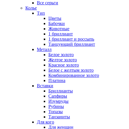
Все серьги
Колье
Тип
Цветы
Бабочки
Животные
1 бриллиант
1 бриллиант и россыпь
Танцующий бриллиант
Металл
Белое золото
Желтое золото
Красное золото
Белое с желтым золото
Комбинированное золото
Платина
Вставки
Бриллианты
Сапфиры
Изумруды
Рубины
Топазы
Танзаниты
Для кого
Для женщин