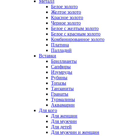
Металл
Белое золото
Желтое золото
Красное золото
Черное золото
Белое с желтым золото
Белое с красным золото
Комбинированное золото
Платина
Палладий
Вставки
Бриллианты
Сапфиры
Изумруды
Рубины
Топазы
Танзаниты
Гранаты
Турмалины
Аквамарин
Для кого
Для женщин
Для мужчин
Для детей
Для мужчин и женщин