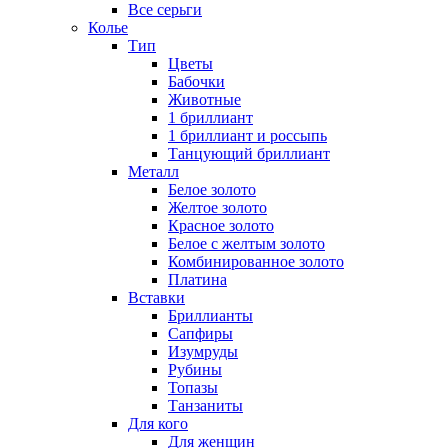
Все серьги
Колье
Тип
Цветы
Бабочки
Животные
1 бриллиант
1 бриллиант и россыпь
Танцующий бриллиант
Металл
Белое золото
Желтое золото
Красное золото
Белое с желтым золото
Комбинированное золото
Платина
Вставки
Бриллианты
Сапфиры
Изумруды
Рубины
Топазы
Танзаниты
Для кого
Для женщин