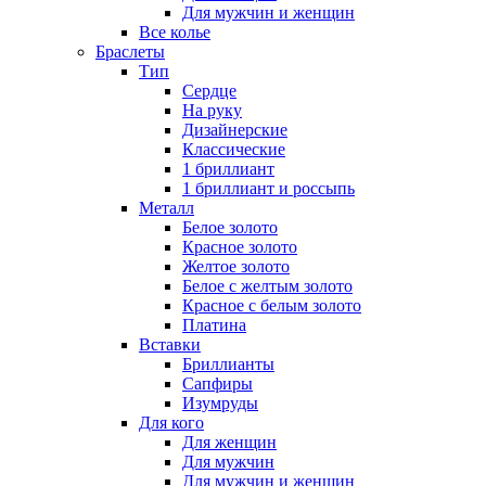
Для мужчин и женщин
Все колье
Браслеты
Тип
Сердце
На руку
Дизайнерские
Классические
1 бриллиант
1 бриллиант и россыпь
Металл
Белое золото
Красное золото
Желтое золото
Белое с желтым золото
Красное с белым золото
Платина
Вставки
Бриллианты
Сапфиры
Изумруды
Для кого
Для женщин
Для мужчин
Для мужчин и женщин