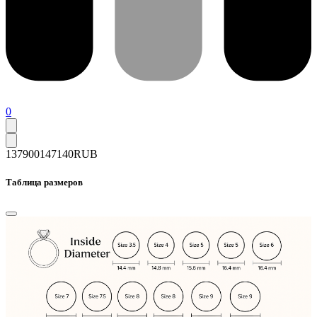
0
137900
147140
RUB
Таблица размеров