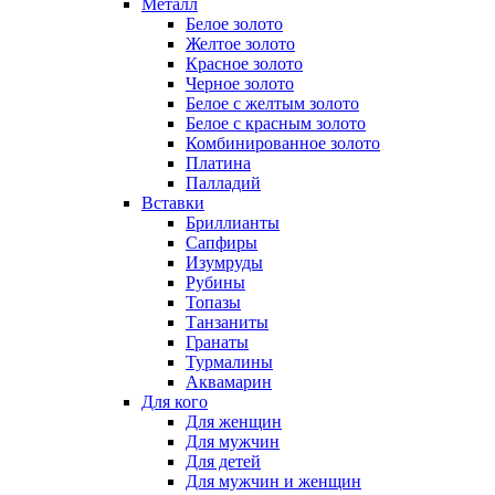
Металл
Белое золото
Желтое золото
Красное золото
Черное золото
Белое с желтым золото
Белое с красным золото
Комбинированное золото
Платина
Палладий
Вставки
Бриллианты
Сапфиры
Изумруды
Рубины
Топазы
Танзаниты
Гранаты
Турмалины
Аквамарин
Для кого
Для женщин
Для мужчин
Для детей
Для мужчин и женщин