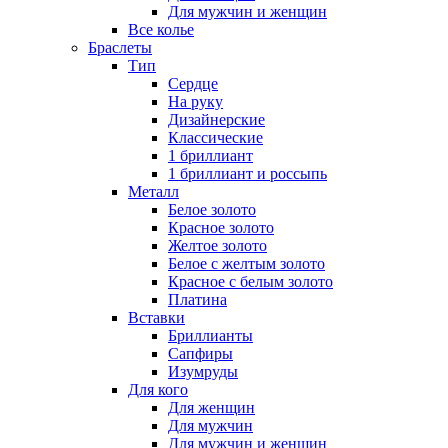
Для мужчин и женщин
Все колье
Браслеты
Тип
Сердце
На руку
Дизайнерские
Классические
1 бриллиант
1 бриллиант и россыпь
Металл
Белое золото
Красное золото
Желтое золото
Белое с желтым золото
Красное с белым золото
Платина
Вставки
Бриллианты
Сапфиры
Изумруды
Для кого
Для женщин
Для мужчин
Для мужчин и женщин