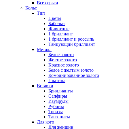
Все серьги
Колье
Тип
Цветы
Бабочки
Животные
1 бриллиант
1 бриллиант и россыпь
Танцующий бриллиант
Металл
Белое золото
Желтое золото
Красное золото
Белое с желтым золото
Комбинированное золото
Платина
Вставки
Бриллианты
Сапфиры
Изумруды
Рубины
Топазы
Танзаниты
Для кого
Для женщин