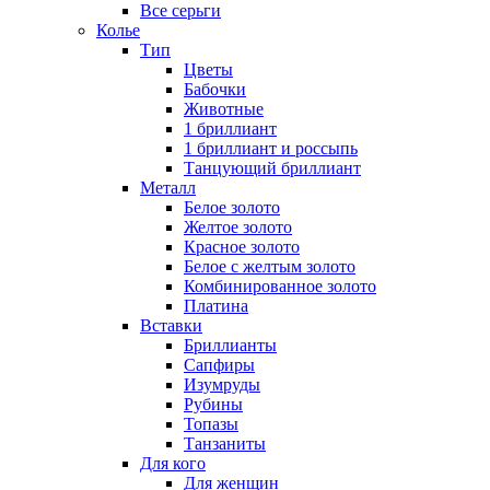
Все серьги
Колье
Тип
Цветы
Бабочки
Животные
1 бриллиант
1 бриллиант и россыпь
Танцующий бриллиант
Металл
Белое золото
Желтое золото
Красное золото
Белое с желтым золото
Комбинированное золото
Платина
Вставки
Бриллианты
Сапфиры
Изумруды
Рубины
Топазы
Танзаниты
Для кого
Для женщин