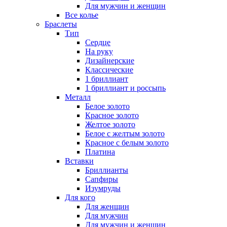
Для мужчин и женщин
Все колье
Браслеты
Тип
Сердце
На руку
Дизайнерские
Классические
1 бриллиант
1 бриллиант и россыпь
Металл
Белое золото
Красное золото
Желтое золото
Белое с желтым золото
Красное с белым золото
Платина
Вставки
Бриллианты
Сапфиры
Изумруды
Для кого
Для женщин
Для мужчин
Для мужчин и женщин