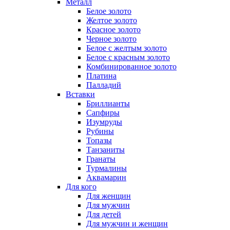
Металл
Белое золото
Желтое золото
Красное золото
Черное золото
Белое с желтым золото
Белое с красным золото
Комбинированное золото
Платина
Палладий
Вставки
Бриллианты
Сапфиры
Изумруды
Рубины
Топазы
Танзаниты
Гранаты
Турмалины
Аквамарин
Для кого
Для женщин
Для мужчин
Для детей
Для мужчин и женщин