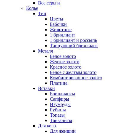
Все серьги
Колье
Тип
Цветы
Бабочки
Животные
1 бриллиант
1 бриллиант и россыпь
Танцующий бриллиант
Металл
Белое золото
Желтое золото
Красное золото
Белое с желтым золото
Комбинированное золото
Платина
Вставки
Бриллианты
Сапфиры
Изумруды
Рубины
Топазы
Танзаниты
Для кого
Для женщин