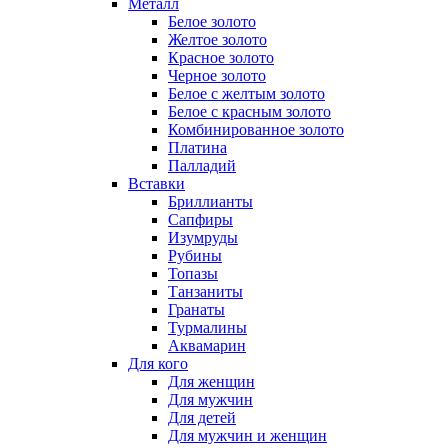
Металл
Белое золото
Желтое золото
Красное золото
Черное золото
Белое с желтым золото
Белое с красным золото
Комбинированное золото
Платина
Палладий
Вставки
Бриллианты
Сапфиры
Изумруды
Рубины
Топазы
Танзаниты
Гранаты
Турмалины
Аквамарин
Для кого
Для женщин
Для мужчин
Для детей
Для мужчин и женщин