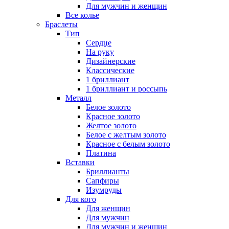
Для мужчин и женщин
Все колье
Браслеты
Тип
Сердце
На руку
Дизайнерские
Классические
1 бриллиант
1 бриллиант и россыпь
Металл
Белое золото
Красное золото
Желтое золото
Белое с желтым золото
Красное с белым золото
Платина
Вставки
Бриллианты
Сапфиры
Изумруды
Для кого
Для женщин
Для мужчин
Для мужчин и женщин