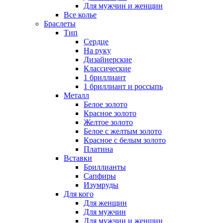
Для мужчин и женщин
Все колье
Браслеты
Тип
Сердце
На руку
Дизайнерские
Классические
1 бриллиант
1 бриллиант и россыпь
Металл
Белое золото
Красное золото
Желтое золото
Белое с желтым золото
Красное с белым золото
Платина
Вставки
Бриллианты
Сапфиры
Изумруды
Для кого
Для женщин
Для мужчин
Для мужчин и женщин