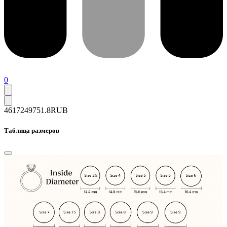
0
46172
49751.8
RUB
Таблица размеров