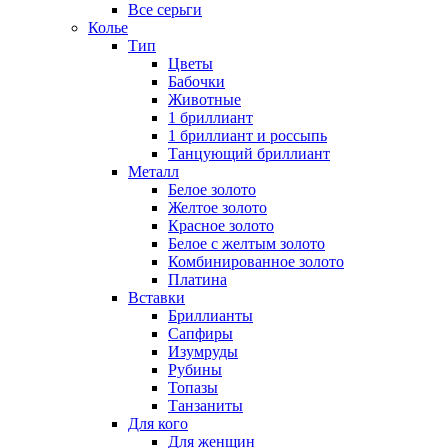
Все серьги
Колье
Тип
Цветы
Бабочки
Животные
1 бриллиант
1 бриллиант и россыпь
Танцующий бриллиант
Металл
Белое золото
Желтое золото
Красное золото
Белое с желтым золото
Комбинированное золото
Платина
Вставки
Бриллианты
Сапфиры
Изумруды
Рубины
Топазы
Танзаниты
Для кого
Для женщин