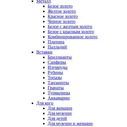
Металл
Белое золото
Желтое золото
Красное золото
Черное золото
Белое с желтым золото
Белое с красным золото
Комбинированное золото
Платина
Палладий
Вставки
Бриллианты
Сапфиры
Изумруды
Рубины
Топазы
Танзаниты
Гранаты
Турмалины
Аквамарин
Для кого
Для женщин
Для мужчин
Для детей
Для мужчин и женщин