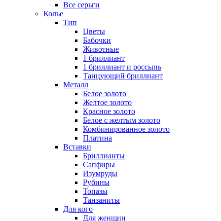
Все серьги
Колье
Тип
Цветы
Бабочки
Животные
1 бриллиант
1 бриллиант и россыпь
Танцующий бриллиант
Металл
Белое золото
Желтое золото
Красное золото
Белое с желтым золото
Комбинированное золото
Платина
Вставки
Бриллианты
Сапфиры
Изумруды
Рубины
Топазы
Танзаниты
Для кого
Для женщин