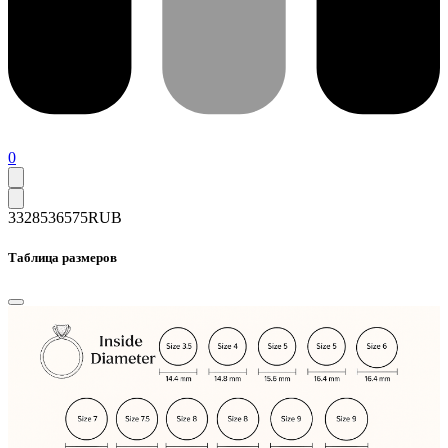
0
33285
36575
RUB
Таблица размеров