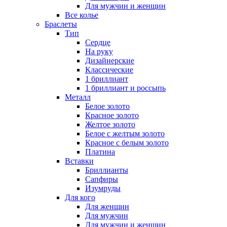
Для мужчин и женщин
Все колье
Браслеты
Тип
Сердце
На руку
Дизайнерские
Классические
1 бриллиант
1 бриллиант и россыпь
Металл
Белое золото
Красное золото
Желтое золото
Белое с желтым золото
Красное с белым золото
Платина
Вставки
Бриллианты
Сапфиры
Изумруды
Для кого
Для женщин
Для мужчин
Для мужчин и женщин