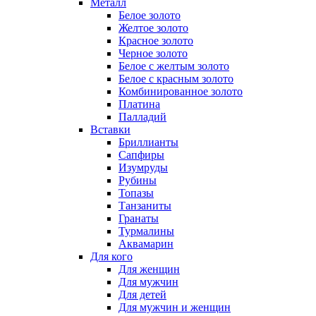
Металл
Белое золото
Желтое золото
Красное золото
Черное золото
Белое с желтым золото
Белое с красным золото
Комбинированное золото
Платина
Палладий
Вставки
Бриллианты
Сапфиры
Изумруды
Рубины
Топазы
Танзаниты
Гранаты
Турмалины
Аквамарин
Для кого
Для женщин
Для мужчин
Для детей
Для мужчин и женщин