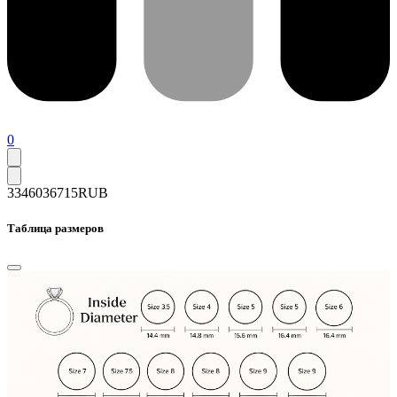
0
33460
36715
RUB
Таблица размеров