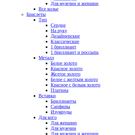
Для мужчин и женщин
Все колье
Браслеты
Тип
Сердце
На руку
Дизайнерские
Классические
1 бриллиант
1 бриллиант и россыпь
Металл
Белое золото
Красное золото
Желтое золото
Белое с желтым золото
Красное с белым золото
Платина
Вставки
Бриллианты
Сапфиры
Изумруды
Для кого
Для женщин
Для мужчин
Для мужчин и женщин