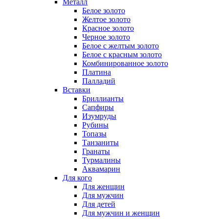
Металл
Белое золото
Желтое золото
Красное золото
Черное золото
Белое с желтым золото
Белое с красным золото
Комбинированное золото
Платина
Палладий
Вставки
Бриллианты
Сапфиры
Изумруды
Рубины
Топазы
Танзаниты
Гранаты
Турмалины
Аквамарин
Для кого
Для женщин
Для мужчин
Для детей
Для мужчин и женщин