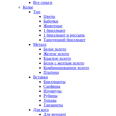
Все серьги
Колье
Тип
Цветы
Бабочки
Животные
1 бриллиант
1 бриллиант и россыпь
Танцующий бриллиант
Металл
Белое золото
Желтое золото
Красное золото
Белое с желтым золото
Комбинированное золото
Платина
Вставки
Бриллианты
Сапфиры
Изумруды
Рубины
Топазы
Танзаниты
Для кого
Для женщин