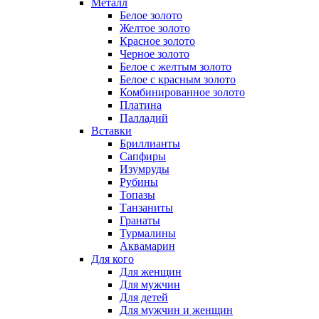
Металл
Белое золото
Желтое золото
Красное золото
Черное золото
Белое с желтым золото
Белое с красным золото
Комбинированное золото
Платина
Палладий
Вставки
Бриллианты
Сапфиры
Изумруды
Рубины
Топазы
Танзаниты
Гранаты
Турмалины
Аквамарин
Для кого
Для женщин
Для мужчин
Для детей
Для мужчин и женщин