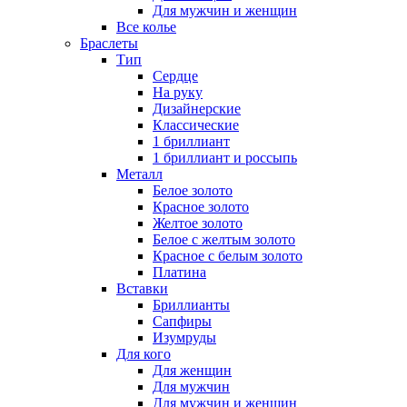
Для мужчин и женщин
Все колье
Браслеты
Тип
Сердце
На руку
Дизайнерские
Классические
1 бриллиант
1 бриллиант и россыпь
Металл
Белое золото
Красное золото
Желтое золото
Белое с желтым золото
Красное с белым золото
Платина
Вставки
Бриллианты
Сапфиры
Изумруды
Для кого
Для женщин
Для мужчин
Для мужчин и женщин