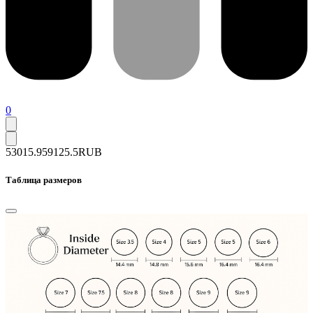
0
53015.9
59125.5
RUB
Таблица размеров