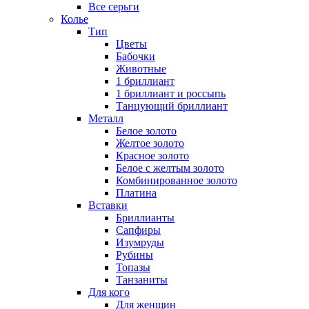
Все серьги
Колье
Тип
Цветы
Бабочки
Животные
1 бриллиант
1 бриллиант и россыпь
Танцующий бриллиант
Металл
Белое золото
Желтое золото
Красное золото
Белое с желтым золото
Комбинированное золото
Платина
Вставки
Бриллианты
Сапфиры
Изумруды
Рубины
Топазы
Танзаниты
Для кого
Для женщин