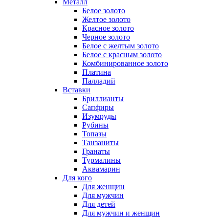
Металл
Белое золото
Желтое золото
Красное золото
Черное золото
Белое с желтым золото
Белое с красным золото
Комбинированное золото
Платина
Палладий
Вставки
Бриллианты
Сапфиры
Изумруды
Рубины
Топазы
Танзаниты
Гранаты
Турмалины
Аквамарин
Для кого
Для женщин
Для мужчин
Для детей
Для мужчин и женщин