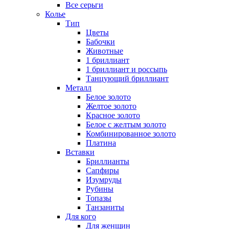
Все серьги
Колье
Тип
Цветы
Бабочки
Животные
1 бриллиант
1 бриллиант и россыпь
Танцующий бриллиант
Металл
Белое золото
Желтое золото
Красное золото
Белое с желтым золото
Комбинированное золото
Платина
Вставки
Бриллианты
Сапфиры
Изумруды
Рубины
Топазы
Танзаниты
Для кого
Для женщин