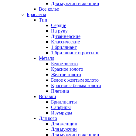
Для мужчин и женщин
Все колье
Браслеты
Тип
Сердце
На руку
Дизайнерские
Классические
1 бриллиант
1 бриллиант и россыпь
Металл
Белое золото
Красное золото
Желтое золото
Белое с желтым золото
Красное с белым золото
Платина
Вставки
Бриллианты
Сапфиры
Изумруды
Для кого
Для женщин
Для мужчин
Для мужчин и женщин