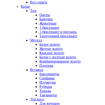
Все серьги
Колье
Тип
Цветы
Бабочки
Животные
1 бриллиант
1 бриллиант и россыпь
Танцующий бриллиант
Металл
Белое золото
Желтое золото
Красное золото
Белое с желтым золото
Комбинированное золото
Платина
Вставки
Бриллианты
Сапфиры
Изумруды
Рубины
Топазы
Танзаниты
Для кого
Для женщин