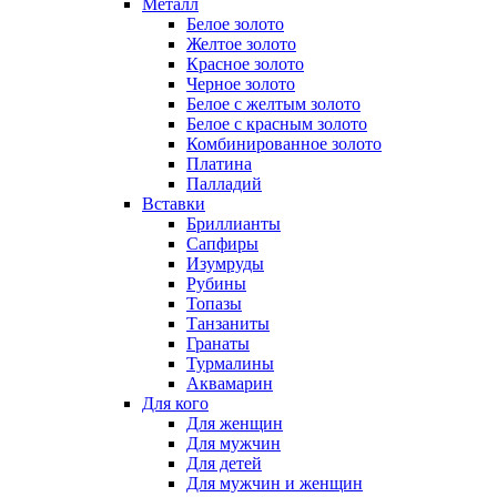
Металл
Белое золото
Желтое золото
Красное золото
Черное золото
Белое с желтым золото
Белое с красным золото
Комбинированное золото
Платина
Палладий
Вставки
Бриллианты
Сапфиры
Изумруды
Рубины
Топазы
Танзаниты
Гранаты
Турмалины
Аквамарин
Для кого
Для женщин
Для мужчин
Для детей
Для мужчин и женщин