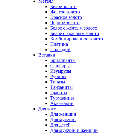
Металл
Белое золото
Желтое золото
Красное золото
Черное золото
Белое с желтым золото
Белое с красным золото
Комбинированное золото
Платина
Палладий
Вставки
Бриллианты
Сапфиры
Изумруды
Рубины
Топазы
Танзаниты
Гранаты
Турмалины
Аквамарин
Для кого
Для женщин
Для мужчин
Для детей
Для мужчин и женщин