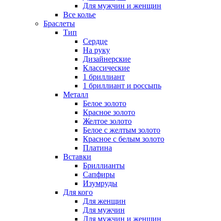
Для мужчин и женщин
Все колье
Браслеты
Тип
Сердце
На руку
Дизайнерские
Классические
1 бриллиант
1 бриллиант и россыпь
Металл
Белое золото
Красное золото
Желтое золото
Белое с желтым золото
Красное с белым золото
Платина
Вставки
Бриллианты
Сапфиры
Изумруды
Для кого
Для женщин
Для мужчин
Для мужчин и женщин