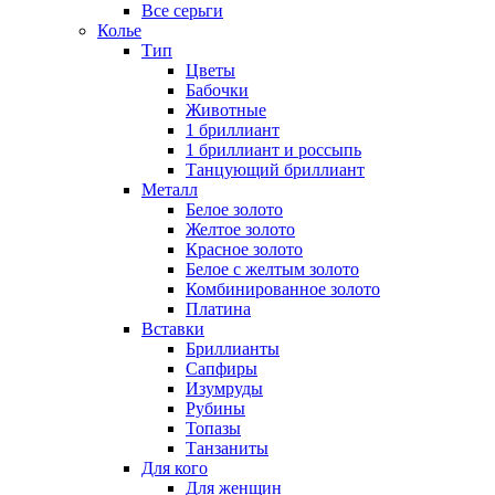
Все серьги
Колье
Тип
Цветы
Бабочки
Животные
1 бриллиант
1 бриллиант и россыпь
Танцующий бриллиант
Металл
Белое золото
Желтое золото
Красное золото
Белое с желтым золото
Комбинированное золото
Платина
Вставки
Бриллианты
Сапфиры
Изумруды
Рубины
Топазы
Танзаниты
Для кого
Для женщин