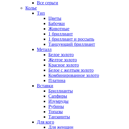
Все серьги
Колье
Тип
Цветы
Бабочки
Животные
1 бриллиант
1 бриллиант и россыпь
Танцующий бриллиант
Металл
Белое золото
Желтое золото
Красное золото
Белое с желтым золото
Комбинированное золото
Платина
Вставки
Бриллианты
Сапфиры
Изумруды
Рубины
Топазы
Танзаниты
Для кого
Для женщин