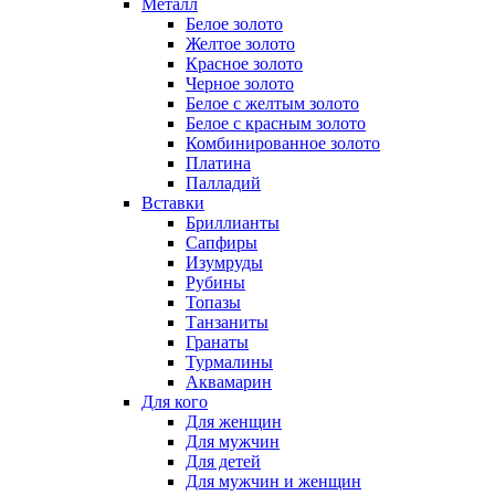
Металл
Белое золото
Желтое золото
Красное золото
Черное золото
Белое с желтым золото
Белое с красным золото
Комбинированное золото
Платина
Палладий
Вставки
Бриллианты
Сапфиры
Изумруды
Рубины
Топазы
Танзаниты
Гранаты
Турмалины
Аквамарин
Для кого
Для женщин
Для мужчин
Для детей
Для мужчин и женщин