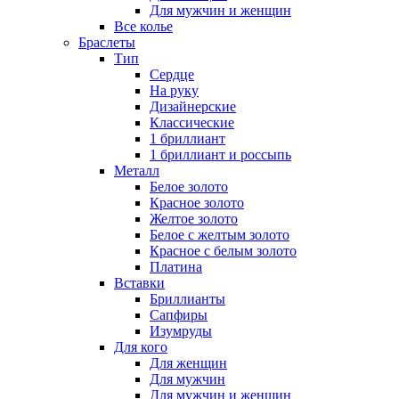
Для мужчин и женщин
Все колье
Браслеты
Тип
Сердце
На руку
Дизайнерские
Классические
1 бриллиант
1 бриллиант и россыпь
Металл
Белое золото
Красное золото
Желтое золото
Белое с желтым золото
Красное с белым золото
Платина
Вставки
Бриллианты
Сапфиры
Изумруды
Для кого
Для женщин
Для мужчин
Для мужчин и женщин