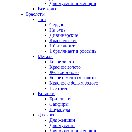
Для мужчин и женщин
Все колье
Браслеты
Тип
Сердце
На руку
Дизайнерские
Классические
1 бриллиант
1 бриллиант и россыпь
Металл
Белое золото
Красное золото
Желтое золото
Белое с желтым золото
Красное с белым золото
Платина
Вставки
Бриллианты
Сапфиры
Изумруды
Для кого
Для женщин
Для мужчин
Для мужчин и женщин