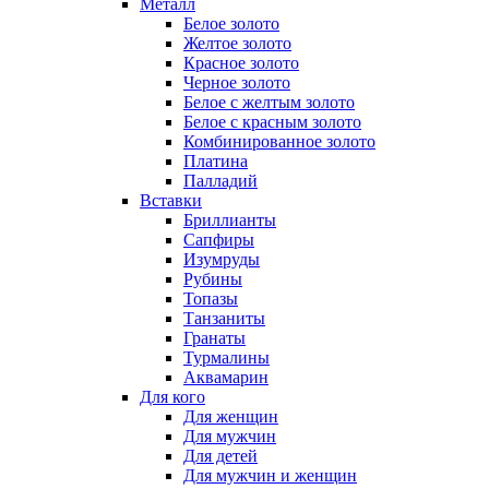
Металл
Белое золото
Желтое золото
Красное золото
Черное золото
Белое с желтым золото
Белое с красным золото
Комбинированное золото
Платина
Палладий
Вставки
Бриллианты
Сапфиры
Изумруды
Рубины
Топазы
Танзаниты
Гранаты
Турмалины
Аквамарин
Для кого
Для женщин
Для мужчин
Для детей
Для мужчин и женщин