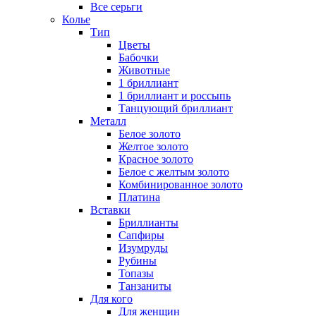
Все серьги
Колье
Тип
Цветы
Бабочки
Животные
1 бриллиант
1 бриллиант и россыпь
Танцующий бриллиант
Металл
Белое золото
Желтое золото
Красное золото
Белое с желтым золото
Комбинированное золото
Платина
Вставки
Бриллианты
Сапфиры
Изумруды
Рубины
Топазы
Танзаниты
Для кого
Для женщин