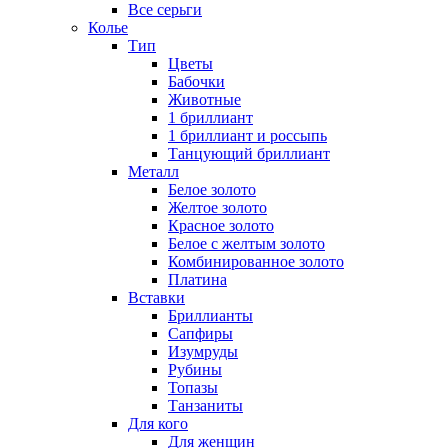
Все серьги
Колье
Тип
Цветы
Бабочки
Животные
1 бриллиант
1 бриллиант и россыпь
Танцующий бриллиант
Металл
Белое золото
Желтое золото
Красное золото
Белое с желтым золото
Комбинированное золото
Платина
Вставки
Бриллианты
Сапфиры
Изумруды
Рубины
Топазы
Танзаниты
Для кого
Для женщин