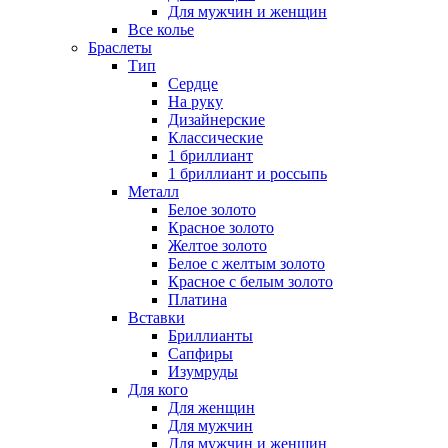
Для мужчин и женщин
Все колье
Браслеты
Тип
Сердце
На руку
Дизайнерские
Классические
1 бриллиант
1 бриллиант и россыпь
Металл
Белое золото
Красное золото
Желтое золото
Белое с желтым золото
Красное с белым золото
Платина
Вставки
Бриллианты
Сапфиры
Изумруды
Для кого
Для женщин
Для мужчин
Для мужчин и женщин