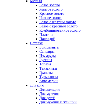
Металл
Белое золото
Желтое золото
Красное золото
Черное золото
Белое с желтым золото
Белое с красным золото
Комбинированное золото
Платина
Палладий
Вставки
Бриллианты
Сапфиры
Изумруды
Рубины
Топазы
Танзаниты
Гранаты
Турмалины
Аквамарин
Для кого
Для женщин
Для мужчин
Для детей
Для мужчин и женщин